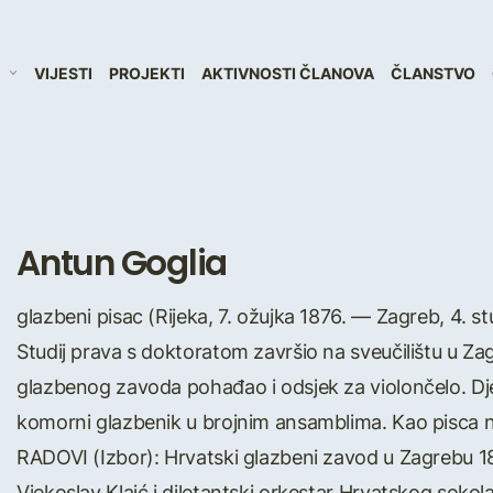
VIJESTI
PROJEKTI
AKTIVNOSTI ČLANOVA
ČLANSTVO
Antun Goglia
glazbeni pisac (Rijeka, 7. ožujka 1876. — Zagreb, 4. 
Studij prava s doktoratom završio na sveučilištu u Za
glazbenog zavoda pohađao i odsjek za violončelo. Djelo
komorni glazbenik u brojnim ansamblima. Kao pisca na
RADOVI (Izbor): Hrvatski glazbeni zavod u Zagrebu 1827.
Vjekoslav Klaić i diletantski orkestar Hrvatskog sokola 