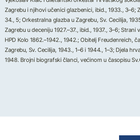
Zagrebu i njihovi učenici glazbenici, ibid., 1933., 3–6; 
34., 5; Orkestralna glazba u Zagrebu, Sv. Cecilija, 1935
Zagrebu u deceniju 1927.–37., ibid., 1937., 3–6; Strani 
HPD Kolo 1862.–1942., 1942.; Obitelj Freudenreich, čas
Zagrebu, Sv. Cecilija, 1943., 1–6 i 1944., 1–3; Djela h
1948. Brojni biografski članci, većinom u časopisu Sv.Ce