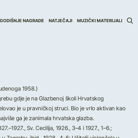
GODIŠNJE NAGRADE
NATJEČAJI
MUZIČKI MATERIJALI
studenoga 1958.)
grebu gdje je na Glazbenoj školi Hrvatskog
vao je u pravničkoj struci. Bio je vrlo aktivan kao
jviše ga je zanimala hrvatska glazba.
–1927., Sv. Cecilija, 1926., 3–4 i 1927., 1–6.;
u Zagrebu, ibid., 1928., 4–6; Učitelji violončela u