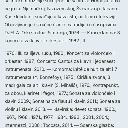
su mu kompozicije snimljene ne samo za Hrvatski radio
nego i u Njemačkoj, Nizozemskoj, Švicarskoj i Japanu.
Kao skladatelj surađuje u kazalištu, na filmu i televiziji.
Objavljivao je i stručne članke na radiju i u časopisima.
DJELA. Orkestralna: Simfonija, 1976. — Koncertantna: 3
koncerta za klavir i orkestar: I. 1962.; II.
1970.; III. za lijevu ruku, 1980.; Koncert za violončelo i
orkestar, 1987.; Concerto Cantus za klavir i jedanaest
instrumenata, 2010. — Komorna: L’été de nuit za alt i 7
instrumenata (Y. Bonnefoy), 1975.; Ciriška zvona, 3
madrigala za alt i klavir (S. Mihalić), 1976.; Kontrapunkt,
za obou, klarinet i fagot, 1977.; Sonata za violončelo i
klavir, 2009.; Sonatina za flautu i klavir, 2011.; Sonata za
violinu i klavir, 2013. — Klavirska: devet sonata, 1960.,
1967., 1968., 1971., 1977., 1984., 1993., 2001., 2004.;
Intermezzi, 2006.; Toccata, 2014. — Scenska glazba: