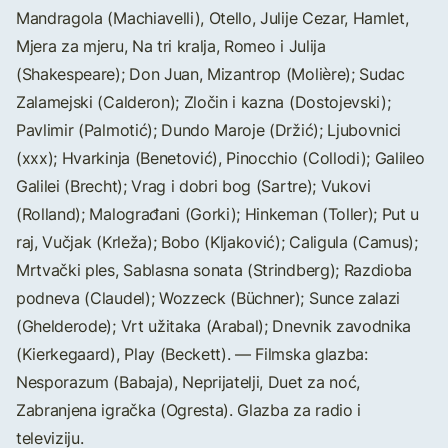
Mandragola (Machiavelli), Otello, Julije Cezar, Hamlet,
Mjera za mjeru, Na tri kralja, Romeo i Julija
(Shakespeare); Don Juan, Mizantrop (Molière); Sudac
Zalamejski (Calderon); Zločin i kazna (Dostojevski);
Pavlimir (Palmotić); Dundo Maroje (Držić); Ljubovnici
(xxx); Hvarkinja (Benetović), Pinocchio (Collodi); Galileo
Galilei (Brecht); Vrag i dobri bog (Sartre); Vukovi
(Rolland); Malograđani (Gorki); Hinkeman (Toller); Put u
raj, Vučjak (Krleža); Bobo (Kljaković); Caligula (Camus);
Mrtvački ples, Sablasna sonata (Strindberg); Razdioba
podneva (Claudel); Wozzeck (Büchner); Sunce zalazi
(Ghelderode); Vrt užitaka (Arabal); Dnevnik zavodnika
(Kierkegaard), Play (Beckett). — Filmska glazba:
Nesporazum (Babaja), Neprijatelji, Duet za noć,
Zabranjena igračka (Ogresta). Glazba za radio i
televiziju.