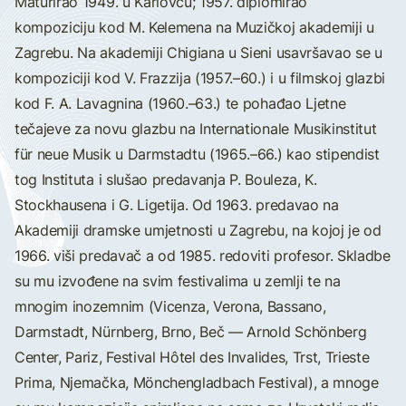
Maturirao 1949. u Karlovcu; 1957. diplomirao
kompoziciju kod M. Kelemena na Muzičkoj akademiji u
Zagrebu. Na akademiji Chigiana u Sieni usavršavao se u
kompoziciji kod V. Frazzija (1957.–60.) i u filmskoj glazbi
kod F. A. Lavagnina (1960.–63.) te pohađao Ljetne
tečajeve za novu glazbu na Internationale Musikinstitut
für neue Musik u Darmstadtu (1965.–66.) kao stipendist
tog Instituta i slušao predavanja P. Bouleza, K.
Stockhausena i G. Ligetija. Od 1963. predavao na
Akademiji dramske umjetnosti u Zagrebu, na kojoj je od
1966. viši predavač a od 1985. redoviti profesor. Skladbe
su mu izvođene na svim festivalima u zemlji te na
mnogim inozemnim (Vicenza, Verona, Bassano,
Darmstadt, Nürnberg, Brno, Beč — Arnold Schönberg
Center, Pariz, Festival Hôtel des Invalides, Trst, Trieste
Prima, Njemačka, Mönchengladbach Festival), a mnoge