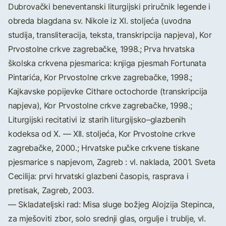
Dubrovački beneventanski liturgijski priručnik legende i
obreda blagdana sv. Nikole iz XI. stoljeća (uvodna
studija, transliteracija, teksta, transkripcija napjeva), Kor
Prvostolne crkve zagrebačke, 1998.; Prva hrvatska
školska crkvena pjesmarica: knjiga pjesmah Fortunata
Pintarića, Kor Prvostolne crkve zagrebačke, 1998.;
Kajkavske popijevke Cithare octochorde (transkripcija
napjeva), Kor Prvostolne crkve zagrebačke, 1998.;
Liturgijski recitativi iz starih liturgijsko–glazbenih
kodeksa od X. — XII. stoljeća, Kor Prvostolne crkve
zagrebačke, 2000.; Hrvatske pučke crkvene tiskane
pjesmarice s napjevom, Zagreb : vl. naklada, 2001. Sveta
Cecilija: prvi hrvatski glazbeni časopis, rasprava i
pretisak, Zagreb, 2003.
— Skladateljski rad: Misa sluge božjeg Alojzija Stepinca,
za mješoviti zbor, solo srednji glas, orgulje i trublje, vl.