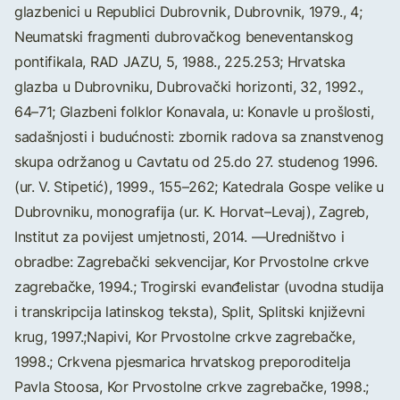
glazbenici u Republici Dubrovnik, Dubrovnik, 1979., 4;
Neumatski fragmenti dubrovačkog beneventanskog
pontifikala, RAD JAZU, 5, 1988., 225.253; Hrvatska
glazba u Dubrovniku, Dubrovački horizonti, 32, 1992.,
64–71; Glazbeni folklor Konavala, u: Konavle u prošlosti,
sadašnjosti i budućnosti: zbornik radova sa znanstvenog
skupa održanog u Cavtatu od 25.do 27. studenog 1996.
(ur. V. Stipetić), 1999., 155–262; Katedrala Gospe velike u
Dubrovniku, monografija (ur. K. Horvat–Levaj), Zagreb,
Institut za povijest umjetnosti, 2014. —Uredništvo i
obradbe: Zagrebački sekvencijar, Kor Prvostolne crkve
zagrebačke, 1994.; Trogirski evanđelistar (uvodna studija
i transkripcija latinskog teksta), Split, Splitski književni
krug, 1997.;Napivi, Kor Prvostolne crkve zagrebačke,
1998.; Crkvena pjesmarica hrvatskog preporoditelja
Pavla Stoosa, Kor Prvostolne crkve zagrebačke, 1998.;