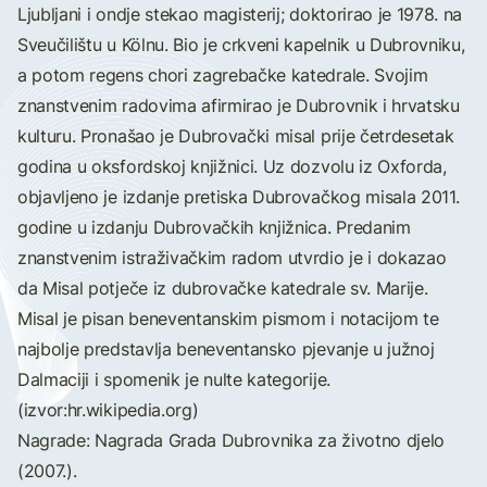
Ljubljani i ondje stekao magisterij; doktorirao je 1978. na
Sveučilištu u Kölnu. Bio je crkveni kapelnik u Dubrovniku,
a potom regens chori zagrebačke katedrale. Svojim
znanstvenim radovima afirmirao je Dubrovnik i hrvatsku
kulturu. Pronašao je Dubrovački misal prije četrdesetak
godina u oksfordskoj knjižnici. Uz dozvolu iz Oxforda,
objavljeno je izdanje pretiska Dubrovačkog misala 2011.
godine u izdanju Dubrovačkih knjižnica. Predanim
znanstvenim istraživačkim radom utvrdio je i dokazao
da Misal potječe iz dubrovačke katedrale sv. Marije.
Misal je pisan beneventanskim pismom i notacijom te
najbolje predstavlja beneventansko pjevanje u južnoj
Dalmaciji i spomenik je nulte kategorije.
(izvor:hr.wikipedia.org)
Nagrade: Nagrada Grada Dubrovnika za životno djelo
(2007.).