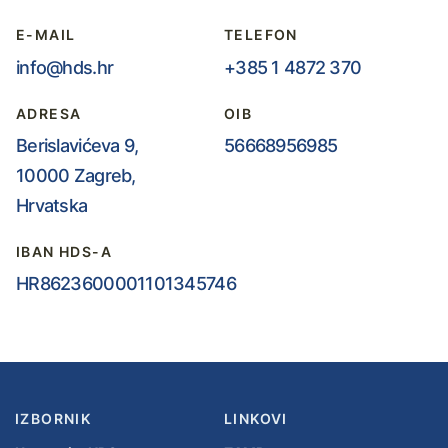
E-MAIL
TELEFON
info@hds.hr
+385 1 4872 370
ADRESA
OIB
Berislavićeva 9,
56668956985
10000 Zagreb,
Hrvatska
IBAN HDS-A
HR8623600001101345746
IZBORNIK
LINKOVI