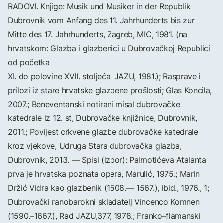
RADOVI. Knjige: Musik und Musiker in der Republik
Dubrovnik vom Anfang des 11. Jahrhunderts bis zur
Mitte des 17. Jahrhunderts, Zagreb, MIC, 1981. (na
hrvatskom: Glazba i glazbenici u Dubrovačkoj Republici
od početka
XI. do polovine XVII. stoljeća, JAZU, 1981.); Rasprave i
prilozi iz stare hrvatske glazbene prošlosti; Glas Koncila,
2007.; Beneventanski notirani misal dubrovačke
katedrale iz 12. st, Dubrovačke knjižnice, Dubrovnik,
2011.; Povijest crkvene glazbe dubrovačke katedrale
kroz vjekove, Udruga Stara dubrovačka glazba,
Dubrovnik, 2013. — Spisi (izbor): Palmotićeva Atalanta
prva je hrvatska poznata opera, Marulić, 1975.; Marin
Držić Vidra kao glazbenik (1508.— 1567.), ibid., 1976., 1;
Dubrovački ranobarokni skladatelj Vincenco Komnen
(1590.–1667.), Rad JAZU,377, 1978.; Franko–flamanski