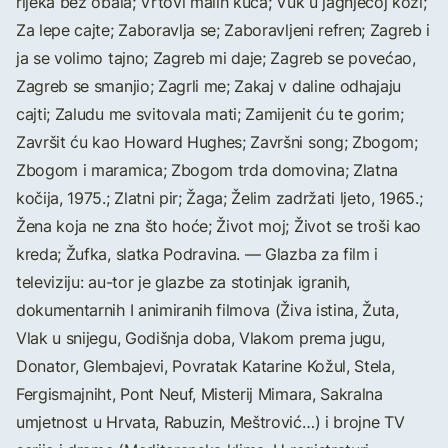
rijeka bez obala; Vrtovi malih kuća; Vuk u jagnjećoj koži;
Za lepe cajte; Zaboravlja se; Zaboravljeni refren; Zagreb i
ja se volimo tajno; Zagreb mi daje; Zagreb se povećao,
Zagreb se smanjio; Zagrli me; Zakaj v daline odhajaju
cajti; Zaludu me svitovala mati; Zamijenit ću te gorim;
Završit ću kao Howard Hughes; Završni song; Zbogom;
Zbogom i maramica; Zbogom trda domovina; Zlatna
kočija, 1975.; Zlatni pir; Žaga; Želim zadržati ljeto, 1965.;
Žena koja ne zna što hoće; Život moj; Život se troši kao
kreda; Žufka, slatka Podravina. — Glazba za film i
televiziju: au-tor je glazbe za stotinjak igranih,
dokumentarnih I animiranih filmova (Živa istina, Žuta,
Vlak u snijegu, Godišnja doba, Vlakom prema jugu,
Donator, Glembajevi, Povratak Katarine Kožul, Stela,
Fergismajniht, Pont Neuf, Misterij Mimara, Sakralna
umjetnost u Hrvata, Rabuzin, Meštrović…) i brojne TV