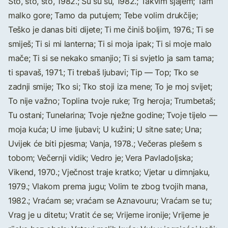
Što, što, što, 1982.; Šu šu šu, 1982.; Takvim sjajem; Tam
malko gore; Tamo da putujem; Tebe volim drukčije;
Teško je danas biti dijete; Ti me činiš boljim, 1976.; Ti se
smiješ; Ti si mi lanterna; Ti si moja ipak; Ti si moje malo
mače; Ti si se nekako smanjio; Ti si svjetlo ja sam tama;
ti spavaš, 1971.; Ti trebaš ljubavi; Tip — Top; Tko se
zadnji smije; Tko si; Tko stoji iza mene; To je moj svijet;
To nije važno; Toplina tvoje ruke; Trg heroja; Trumbetaš;
Tu ostani; Tunelarina; Tvoje nježne godine; Tvoje tijelo —
moja kuća; U ime ljubavi; U kužini; U sitne sate; Una;
Uvijek će biti pjesma; Vanja, 1978.; Večeras plešem s
tobom; Večernji vidik; Vedro je; Vera Pavladoljska;
Vikend, 1970.; Vječnost traje kratko; Vjetar u dimnjaku,
1979.; Vlakom prema jugu; Volim te zbog tvojih mana,
1982.; Vraćam se; vraćam se Aznavouru; Vraćam se tu;
Vrag je u ditetu; Vratit će se; Vrijeme ironije; Vrijeme je