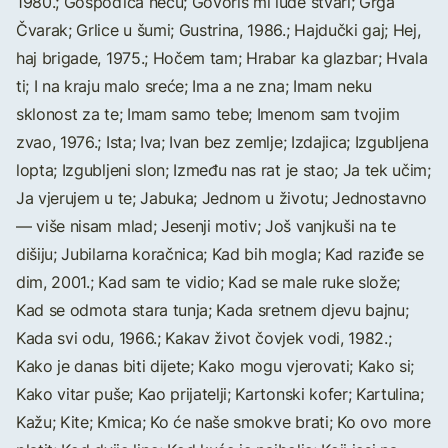
1980.; Gospođica neću; Govoriš mi lude stvari; Grga
Čvarak; Grlice u šumi; Gustrina, 1986.; Hajdučki gaj; Hej,
haj brigade, 1975.; Hočem tam; Hrabar ka glazbar; Hvala
ti; I na kraju malo sreće; Ima a ne zna; Imam neku
sklonost za te; Imam samo tebe; Imenom sam tvojim
zvao, 1976.; Ista; Iva; Ivan bez zemlje; Izdajica; Izgubljena
lopta; Izgubljeni slon; Između nas rat je stao; Ja tek učim;
Ja vjerujem u te; Jabuka; Jednom u životu; Jednostavno
— više nisam mlad; Jesenji motiv; Još vanjkuši na te
dišiju; Jubilarna koračnica; Kad bih mogla; Kad raziđe se
dim, 2001.; Kad sam te vidio; Kad se male ruke slože;
Kad se odmota stara tunja; Kada sretnem djevu bajnu;
Kada svi odu, 1966.; Kakav život čovjek vodi, 1982.;
Kako je danas biti dijete; Kako mogu vjerovati; Kako si;
Kako vitar puše; Kao prijatelji; Kartonski kofer; Kartulina;
Kažu; Kite; Kmica; Ko će naše smokve brati; Ko ovo more