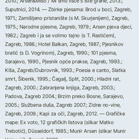
2010.; Arsen&Mišo / Mi smo lišće s iste grane, 2013.;
Suputnici, 2014. — Zbirke pjesama: Brod u boci, Zagreb,
1971.; Zamišljeno pristanište (s M. Skurjenijem), Zagreb,
1975.; Narodne pjesme, Zagreb, 1979.; Arsen pjeva djeci,
1982.; Zagreb i ja se volimo tajno (s T. Rastićem),
Zagreb, 1986.; Hotel Balkan, Zagreb, 1987.; Pjesnikov
bratić (s D. Vogrinom), Zagreb, 1990.; 101 pjesma,
Sarajevo, 1990., Pjesnik opće prakse, Zagreb, 1993.;
Kiša, Zagreb/Dubrovnik, 1993.; Poesia e canto, Slatka
smrt, Šibenik, 1995.; Čagalj, Split, 2000.; Hladni rat,
Zagreb, 2000.; Zabranjena knjiga, Zagreb, 2003.;
Padova, Zagreb 2004.; Brzim preko Bosne, Sarajevo,
2005.; Službena duša, Zagreb 2007.; Zidne no-vine,
Zagreb, 2009.; Kapi za oči, Zagreb, 2012. — Grafičke
mape: Ex voto, 12 grafičkih listova (slikar Matko
Trebotić), Düsseldorf, 1985.; Munir Arsen (slikar Munir