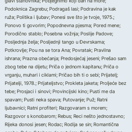
glavi stanovnika; Pobjegnimo koji dan na more;
Podoknica Zagrebu; Podragaš lasi; Podravina je kak
ruža; Politika i ljubav; Ponesi sve što je tvoje, 1975.;
Ponovo ti govorim; Popodnevna pjesma; Pored mene;
Porodično stablo; Posebna vožnja; Poslije Padove;
Posljednja želja; Posljednji tango u Đevrskama;
Potkrovlje; Pou na se tora Ana; Povratak; Pravilna
ishrana; Prazna obećanja; Predosjećaj jeseni; Prešao sam
zbog tebe na dijetu; Priča o jednom kapitanu; Priča o
vrganju, muhari i ciklami; Pričao bih ti o sebi; Prijatelj;
Prijatelji, 1978.; Prijateljstvo; Prokleta jaketa; Proljeće bez
tebe; Prosjaci i sinovi; Provincijski kino; Pusti me da
spavam; Pusti neka spava; Putovanje; Puž; Ratni
ljubavnici; Ratni profiteri; Razgovaram s morem;
Razgovor s konobarom; Rebus; Reci nešto jednostavno;
Rijeka donosi jesen; Rodac; Rodija se sin; Romantična