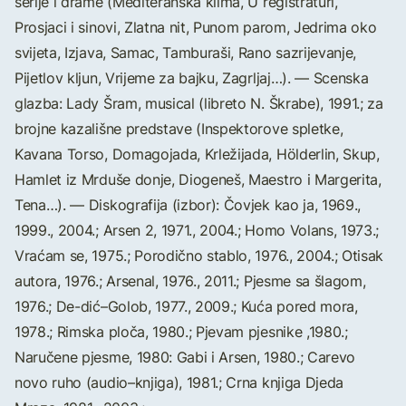
serije i drame (Mediteranska klima, U registraturi,
Prosjaci i sinovi, Zlatna nit, Punom parom, Jedrima oko
svijeta, Izjava, Samac, Tamburaši, Rano sazrijevanje,
Pijetlov kljun, Vrijeme za bajku, Zagrljaj…). — Scenska
glazba: Lady Šram, musical (libreto N. Škrabe), 1991.; za
brojne kazališne predstave (Inspektorove spletke,
Kavana Torso, Domagojada, Krležijada, Hölderlin, Skup,
Hamlet iz Mrduše donje, Diogeneš, Maestro i Margerita,
Tena…). — Diskografija (izbor): Čovjek kao ja, 1969.,
1999., 2004.; Arsen 2, 1971., 2004.; Homo Volans, 1973.;
Vraćam se, 1975.; Porodično stablo, 1976., 2004.; Otisak
autora, 1976.; Arsenal, 1976., 2011.; Pjesme sa šlagom,
1976.; De-dić–Golob, 1977., 2009.; Kuća pored mora,
1978.; Rimska ploča, 1980.; Pjevam pjesnike ,1980.;
Naručene pjesme, 1980: Gabi i Arsen, 1980.; Carevo
novo ruho (audio–knjiga), 1981.; Crna knjiga Djeda