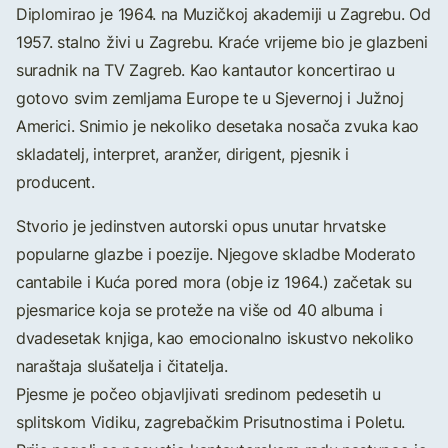
Diplomirao je 1964. na Muzičkoj akademiji u Zagrebu. Od
1957. stalno živi u Zagrebu. Kraće vrijeme bio je glazbeni
suradnik na TV Zagreb. Kao kantautor koncertirao u
gotovo svim zemljama Europe te u Sjevernoj i Južnoj
Americi. Snimio je nekoliko desetaka nosača zvuka kao
skladatelj, interpret, aranžer, dirigent, pjesnik i
producent.
Stvorio je jedinstven autorski opus unutar hrvatske
popularne glazbe i poezije. Njegove skladbe Moderato
cantabile i Kuća pored mora (obje iz 1964.) začetak su
pjesmarice koja se proteže na više od 40 albuma i
dvadesetak knjiga, kao emocionalno iskustvo nekoliko
naraštaja slušatelja i čitatelja.
Pjesme je počeo objavljivati sredinom pedesetih u
splitskom Vidiku, zagrebačkim Prisutnostima i Poletu.