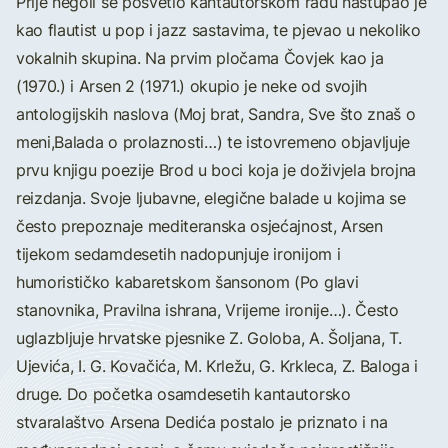
Prije negoli se posvetio kantautorskom radu nastupao je
kao flautist u pop i jazz sastavima, te pjevao u nekoliko
vokalnih skupina. Na prvim pločama Čovjek kao ja
(1970.) i Arsen 2 (1971.) okupio je neke od svojih
antologijskih naslova (Moj brat, Sandra, Sve što znaš o
meni,Balada o prolaznosti…) te istovremeno objavljuje
prvu knjigu poezije Brod u boci koja je doživjela brojna
reizdanja. Svoje ljubavne, elegične balade u kojima se
često prepoznaje mediteranska osjećajnost, Arsen
tijekom sedamdesetih nadopunjuje ironijom i
humorističko kabaretskom šansonom (Po glavi
stanovnika, Pravilna ishrana, Vrijeme ironije…). Često
uglazbljuje hrvatske pjesnike Z. Goloba, A. Šoljana, T.
Ujevića, I. G. Kovačića, M. Krležu, G. Krkleca, Z. Baloga i
druge. Do početka osamdesetih kantautorsko
stvaralaštvo Arsena Dedića postalo je priznato i na