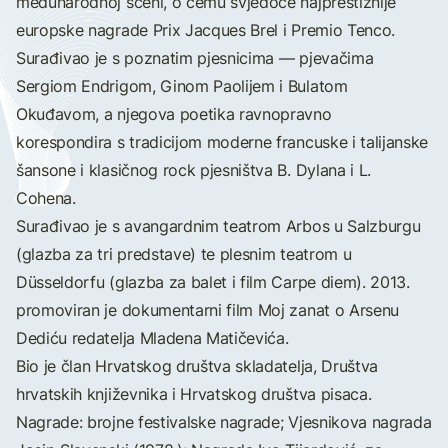
međunarodnoj sceni, o čemu svjedoče najprestižnije
europske nagrade Prix Jacques Brel i Premio Tenco.
Surađivao je s poznatim pjesnicima — pjevačima
Sergiom Endrigom, Ginom Paolijem i Bulatom
Okuđavom, a njegova poetika ravnopravno
korespondira s tradicijom moderne francuske i talijanske
šansone i klasičnog rock pjesništva B. Dylana i L.
Cohena.
Surađivao je s avangardnim teatrom Arbos u Salzburgu
(glazba za tri predstave) te plesnim teatrom u
Düsseldorfu (glazba za balet i film Carpe diem). 2013.
promoviran je dokumentarni film Moj zanat o Arsenu
Dediću redatelja Mladena Matičevića.
Bio je član Hrvatskog društva skladatelja, Društva
hrvatskih književnika i Hrvatskog društva pisaca.
Nagrade: brojne festivalske nagrade; Vjesnikova nagrada