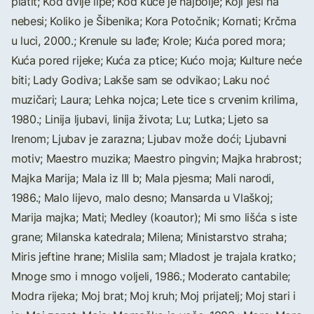
platit; Kod dvije lipe; Kod kuće je najbolje; Koji jesi na
nebesi; Koliko je Šibenika; Kora Potočnik; Kornati; Krčma
u luci, 2000.; Krenule su lađe; Krole; Kuća pored mora;
Kuća pored rijeke; Kuća za ptice; Kućo moja; Kulture neće
biti; Lady Godiva; Lakše sam se odvikao; Laku noć
muzičari; Laura; Lehka nojca; Lete tice s crvenim krilima,
1980.; Linija ljubavi, linija života; Lu; Lutka; Ljeto sa
Irenom; Ljubav je zarazna; Ljubav može doći; Ljubavni
motiv; Maestro muzika; Maestro pingvin; Majka hrabrost;
Majka Marija; Mala iz III b; Mala pjesma; Mali narodi,
1986.; Malo lijevo, malo desno; Mansarda u Vlaškoj;
Marija majka; Mati; Medley (koautor); Mi smo lišća s iste
grane; Milanska katedrala; Milena; Ministarstvo straha;
Miris jeftine hrane; Mislila sam; Mladost je trajala kratko;
Mnoge smo i mnogo voljeli, 1986.; Moderato cantabile;
Modra rijeka; Moj brat; Moj kruh; Moj prijatelj; Moj stari i