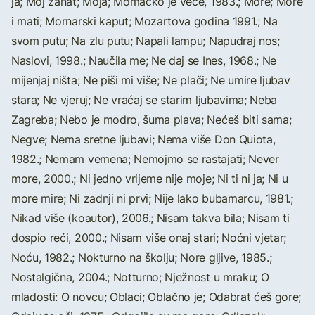
ja; Moj zanat; Moja; Momačko je veče, 1983.; More; More
i mati; Mornarski kaput; Mozartova godina 1991.; Na
svom putu; Na zlu putu; Napali lampu; Napudraj nos;
Naslovi, 1998.; Naučila me; Ne daj se Ines, 1968.; Ne
mijenjaj ništa; Ne piši mi više; Ne plači; Ne umire ljubav
stara; Ne vjeruj; Ne vraćaj se starim ljubavima; Neba
Zagreba; Nebo je modro, šuma plava; Nećeš biti sama;
Negve; Nema sretne ljubavi; Nema više Don Quiota,
1982.; Nemam vemena; Nemojmo se rastajati; Never
more, 2000.; Ni jedno vrijeme nije moje; Ni ti ni ja; Ni u
more mire; Ni zadnji ni prvi; Nije lako bubamarcu, 1981.;
Nikad više (koautor), 2006.; Nisam takva bila; Nisam ti
dospio reći, 2000.; Nisam više onaj stari; Noćni vjetar;
Noću, 1982.; Nokturno na školju; Nore gljive, 1985.;
Nostalgična, 2004.; Notturno; Nježnost u mraku; O
mladosti: O novcu; Oblaci; Oblačno je; Odabrat ćeš gore;