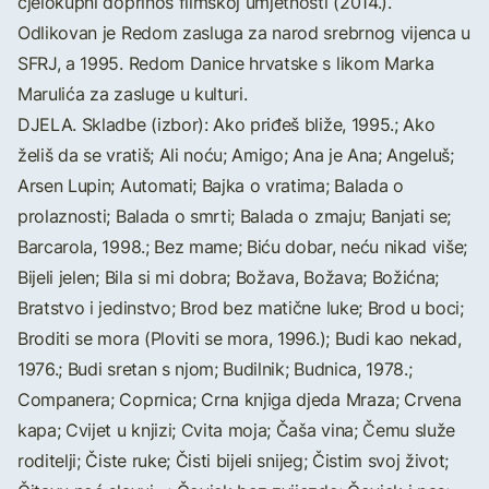
cjelokupni doprinos filmskoj umjetnosti (2014.).
Odlikovan je Redom zasluga za narod srebrnog vijenca u
SFRJ, a 1995. Redom Danice hrvatske s likom Marka
Marulića za zasluge u kulturi.
DJELA. Skladbe (izbor): Ako priđeš bliže, 1995.; Ako
želiš da se vratiš; Ali noću; Amigo; Ana je Ana; Angeluš;
Arsen Lupin; Automati; Bajka o vratima; Balada o
prolaznosti; Balada o smrti; Balada o zmaju; Banjati se;
Barcarola, 1998.; Bez mame; Biću dobar, neću nikad više;
Bijeli jelen; Bila si mi dobra; Božava, Božava; Božićna;
Bratstvo i jedinstvo; Brod bez matične luke; Brod u boci;
Broditi se mora (Ploviti se mora, 1996.); Budi kao nekad,
1976.; Budi sretan s njom; Budilnik; Budnica, 1978.;
Companera; Coprnica; Crna knjiga djeda Mraza; Crvena
kapa; Cvijet u knjizi; Cvita moja; Čaša vina; Čemu služe
roditelji; Čiste ruke; Čisti bijeli snijeg; Čistim svoj život;