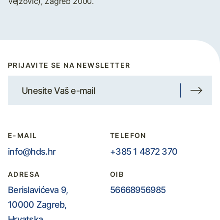
Vejzović), Zagreb 2000.
PRIJAVITE SE NA NEWSLETTER
E-MAIL
TELEFON
info@hds.hr
+385 1 4872 370
ADRESA
OIB
Berislavićeva 9,
56668956985
10000 Zagreb,
Hrvatska