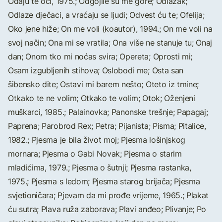
Odaju te oči, 1975.; Odgojile su me gore; Odlazak;
Odlaze dječaci, a vraćaju se ljudi; Odvest ću te; Ofelija;
Oko jene hiže; On me voli (koautor), 1994.; On me voli na
svoj način; Ona mi se vratila; Ona više ne stanuje tu; Onaj
dan; Onom tko mi noćas svira; Opereta; Oprosti mi;
Osam izgubljenih stihova; Oslobodi me; Osta san
šibensko dite; Ostavi mi barem nešto; Oteto iz tmine;
Otkako te ne volim; Otkako te volim; Otok; Oženjeni
muškarci, 1985.; Palainovka; Panonske trešnje; Papagaj;
Paprena; Parobrod Rex; Petra; Pijanista; Pisma; Pitalice,
1982.; Pjesma je bila život moj; Pjesma lošinjskog
mornara; Pjesma o Gabi Novak; Pjesma o starim
mladićima, 1979.; Pjesma o šutnji; Pjesma rastanka,
1975.; Pjesma s ledom; Pjesma starog brijača; Pjesma
svjetioničara; Pjevam da mi prođe vrijeme, 1965.; Plakat
ću sutra; Plava ruža zaborava; Plavi anđeo; Plivanje; Po