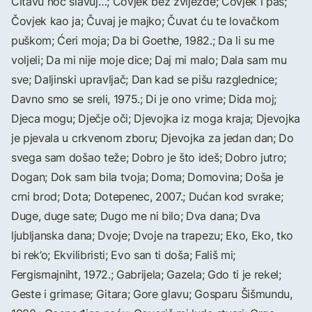
Čitavu noć slavuj…; Čovjek bez zvijezde; Čovjek i pas;
Čovjek kao ja; Čuvaj je majko; Čuvat ću te lovačkom
puškom; Ćeri moja; Da bi Goethe, 1982.; Da li su me
voljeli; Da mi nije moje dice; Daj mi malo; Dala sam mu
sve; Daljinski upravljač; Dan kad se pišu razglednice;
Davno smo se sreli, 1975.; Di je ono vrime; Dida moj;
Djeca mogu; Dječje oči; Djevojka iz moga kraja; Djevojka
je pjevala u crkvenom zboru; Djevojka za jedan dan; Do
svega sam došao teže; Dobro je što ideš; Dobro jutro;
Dogan; Dok sam bila tvoja; Doma; Domovina; Doša je
crni brod; Dota; Dotepenec, 2007.; Dućan kod svrake;
Duge, duge sate; Dugo me ni bilo; Dva dana; Dva
ljubljanska dana; Dvoje; Dvoje na trapezu; Eko, Eko, tko
bi rek’o; Ekvilibristi; Evo san ti doša; Fališ mi;
Fergismajniht, 1972.; Gabrijela; Gazela; Gdo ti je rekel;
Geste i grimase; Gitara; Gore glavu; Gosparu Šišmundu,