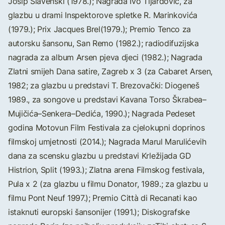
Josip Slavenski (1978.); Nagrada Ivo Tijardović, za
glazbu u drami Inspektorove spletke R. Marinkovića
(1979.); Prix Jacques Brel(1979.); Premio Tenco za
autorsku šansonu, San Remo (1982.); radiodifuzijska
nagrada za album Arsen pjeva djeci (1982.); Nagrada
Zlatni smijeh Dana satire, Zagreb x 3 (za Cabaret Arsen,
1982; za glazbu u predstavi T. Brezovački: Diogeneš
1989., za songove u predstavi Kavana Torso Škrabea–
Mujičića–Senkera–Dedića, 1990.); Nagrada Pedeset
godina Motovun Film Festivala za cjelokupni doprinos
filmskoj umjetnosti (2014.); Nagrada Marul Marulićevih
dana za scensku glazbu u predstavi Krležijada GD
Histrion, Split (1993.); Zlatna arena Filmskog festivala,
Pula x 2 (za glazbu u filmu Donator, 1989.; za glazbu u
filmu Pont Neuf 1997.); Premio Città di Recanati kao
istaknuti europski šansonijer (1991.); Diskografske