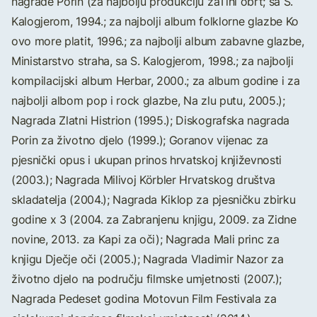
nagrade Porin (za najbolju produkciju zaTihi obrt; sa S.
Kalogjerom, 1994.; za najbolji album folklorne glazbe Ko
ovo more platit, 1996.; za najbolji album zabavne glazbe,
Ministarstvo straha, sa S. Kalogjerom, 1998.; za najbolji
kompilacijski album Herbar, 2000.; za album godine i za
najbolji albom pop i rock glazbe, Na zlu putu, 2005.);
Nagrada Zlatni Histrion (1995.); Diskografska nagrada
Porin za životno djelo (1999.); Goranov vijenac za
pjesnički opus i ukupan prinos hrvatskoj književnosti
(2003.); Nagrada Milivoj Körbler Hrvatskog društva
skladatelja (2004.); Nagrada Kiklop za pjesničku zbirku
godine x 3 (2004. za Zabranjenu knjigu, 2009. za Zidne
novine, 2013. za Kapi za oči); Nagrada Mali princ za
knjigu Dječje oči (2005.); Nagrada Vladimir Nazor za
životno djelo na području filmske umjetnosti (2007.);
Nagrada Pedeset godina Motovun Film Festivala za