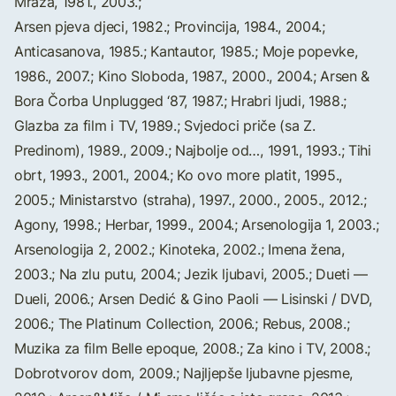
Mraza, 1981., 2003.;
Arsen pjeva djeci, 1982.; Provincija, 1984., 2004.;
Anticasanova, 1985.; Kantautor, 1985.; Moje popevke,
1986., 2007.; Kino Sloboda, 1987., 2000., 2004.; Arsen &
Bora Čorba Unplugged ‘87, 1987.; Hrabri ljudi, 1988.;
Glazba za film i TV, 1989.; Svjedoci priče (sa Z.
Predinom), 1989., 2009.; Najbolje od…, 1991., 1993.; Tihi
obrt, 1993., 2001., 2004.; Ko ovo more platit, 1995.,
2005.; Ministarstvo (straha), 1997., 2000., 2005., 2012.;
Agony, 1998.; Herbar, 1999., 2004.; Arsenologija 1, 2003.;
Arsenologija 2, 2002.; Kinoteka, 2002.; Imena žena,
2003.; Na zlu putu, 2004.; Jezik ljubavi, 2005.; Dueti —
Dueli, 2006.; Arsen Dedić & Gino Paoli — Lisinski / DVD,
2006.; The Platinum Collection, 2006.; Rebus, 2008.;
Muzika za film Belle epoque, 2008.; Za kino i TV, 2008.;
Dobrotvorov dom, 2009.; Najljepše ljubavne pjesme,