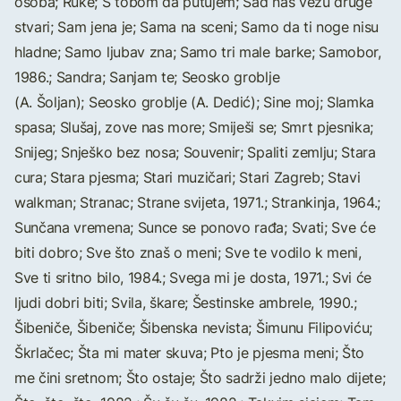
osoba; Ruke; S tobom da putujem; Sad nas vežu druge
stvari; Sam jena je; Sama na sceni; Samo da ti noge nisu
hladne; Samo ljubav zna; Samo tri male barke; Samobor,
1986.; Sandra; Sanjam te; Seosko groblje
(A. Šoljan); Seosko groblje (A. Dedić); Sine moj; Slamka
spasa; Slušaj, zove nas more; Smiješi se; Smrt pjesnika;
Snijeg; Snješko bez nosa; Souvenir; Spaliti zemlju; Stara
cura; Stara pjesma; Stari muzičari; Stari Zagreb; Stavi
walkman; Stranac; Strane svijeta, 1971.; Strankinja, 1964.;
Sunčana vremena; Sunce se ponovo rađa; Svati; Sve će
biti dobro; Sve što znaš o meni; Sve te vodilo k meni,
Sve ti sritno bilo, 1984.; Svega mi je dosta, 1971.; Svi će
ljudi dobri biti; Svila, škare; Šestinske ambrele, 1990.;
Šibeniče, Šibeniče; Šibenska nevista; Šimunu Filipoviću;
Škrlačec; Šta mi mater skuva; Pto je pjesma meni; Što
me čini sretnom; Što ostaje; Što sadrži jedno malo dijete;