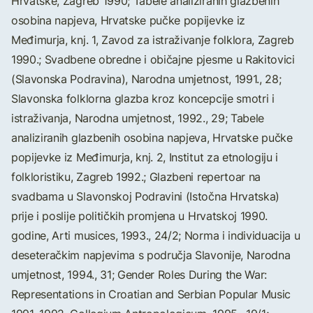
Hrvatske, Zagreb 1990; Tabele analiziranih glazbenih
osobina napjeva, Hrvatske pučke popijevke iz
Međimurja, knj. 1, Zavod za istraživanje folklora, Zagreb
1990.; Svadbene obredne i običajne pjesme u Rakitovici
(Slavonska Podravina), Narodna umjetnost, 1991., 28;
Slavonska folklorna glazba kroz koncepcije smotri i
istraživanja, Narodna umjetnost, 1992., 29; Tabele
analiziranih glazbenih osobina napjeva, Hrvatske pučke
popijevke iz Međimurja, knj. 2, Institut za etnologiju i
folkloristiku, Zagreb 1992.; Glazbeni repertoar na
svadbama u Slavonskoj Podravini (Istočna Hrvatska)
prije i poslije političkih promjena u Hrvatskoj 1990.
godine, Arti musices, 1993., 24/2; Norma i individuacija u
deseteračkim napjevima s područja Slavonije, Narodna
umjetnost, 1994., 31; Gender Roles During the War:
Representations in Croatian and Serbian Popular Music