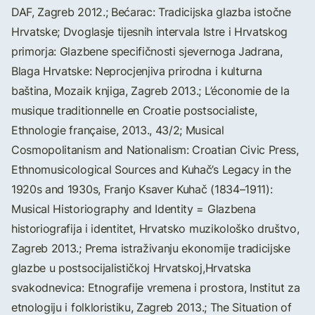
DAF, Zagreb 2012.; Bećarac: Tradicijska glazba istočne
Hrvatske; Dvoglasje tijesnih intervala Istre i Hrvatskog
primorja: Glazbene specifičnosti sjevernoga Jadrana,
Blaga Hrvatske: Neprocjenjiva prirodna i kulturna
baština, Mozaik knjiga, Zagreb 2013.; L’économie de la
musique traditionnelle en Croatie postsocialiste,
Ethnologie française, 2013., 43/2; Musical
Cosmopolitanism and Nationalism: Croatian Civic Press,
Ethnomusicological Sources and Kuhač’s Legacy in the
1920s and 1930s, Franjo Ksaver Kuhač (1834–1911):
Musical Historiography and Identity = Glazbena
historiografija i identitet, Hrvatsko muzikološko društvo,
Zagreb 2013.; Prema istraživanju ekonomije tradicijske
glazbe u postsocijalističkoj Hrvatskoj,Hrvatska
svakodnevica: Etnografije vremena i prostora, Institut za
etnologiju i folkloristiku, Zagreb 2013.; The Situation of