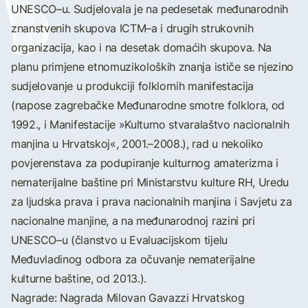
UNESCO–u. Sudjelovala je na pedesetak međunarodnih
znanstvenih skupova ICTM–a i drugih strukovnih
organizacija, kao i na desetak domaćih skupova. Na
planu primjene etnomuzikoloških znanja ističe se njezino
sudjelovanje u produkciji folklornih manifestacija
(napose zagrebačke Međunarodne smotre folklora, od
1992., i Manifestacije »Kulturno stvaralaštvo nacionalnih
manjina u Hrvatskoj«, 2001.–2008.), rad u nekoliko
povjerenstava za podupiranje kulturnog amaterizma i
nematerijalne baštine pri Ministarstvu kulture RH, Uredu
za ljudska prava i prava nacionalnih manjina i Savjetu za
nacionalne manjine, a na međunarodnoj razini pri
UNESCO–u (članstvo u Evaluacijskom tijelu
Međuvladinog odbora za očuvanje nematerijalne
kulturne baštine, od 2013.).
Nagrade: Nagrada Milovan Gavazzi Hrvatskog