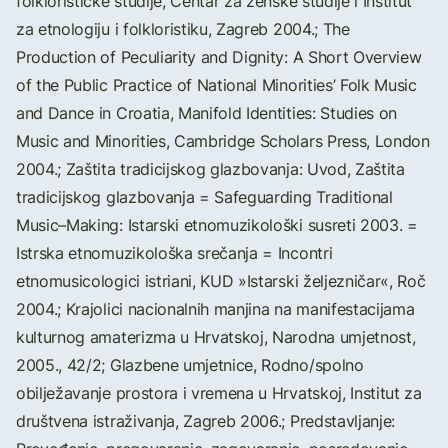
folklorističke studije, Centar za ženske studije i Institut
za etnologiju i folkloristiku, Zagreb 2004.; The
Production of Peculiarity and Dignity: A Short Overview
of the Public Practice of National Minorities’ Folk Music
and Dance in Croatia, Manifold Identities: Studies on
Music and Minorities, Cambridge Scholars Press, London
2004.; Zaštita tradicijskog glazbovanja: Uvod, Zaštita
tradicijskog glazbovanja = Safeguarding Traditional
Music–Making: Istarski etnomuzikološki susreti 2003. =
Istrska etnomuzikološka srečanja = Incontri
etnomusicologici istriani, KUD »Istarski željezničar«, Roč
2004.; Krajolici nacionalnih manjina na manifestacijama
kulturnog amaterizma u Hrvatskoj, Narodna umjetnost,
2005., 42/2; Glazbene umjetnice, Rodno/spolno
obilježavanje prostora i vremena u Hrvatskoj, Institut za
društvena istraživanja, Zagreb 2006.; Predstavljanje: