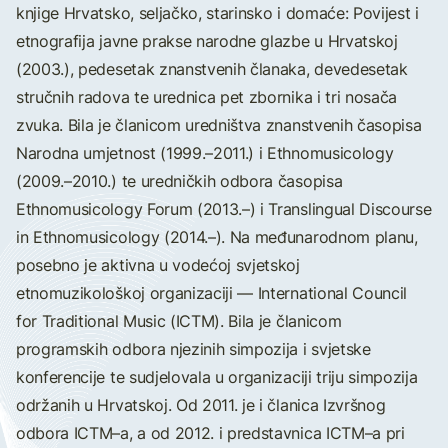
knjige Hrvatsko, seljačko, starinsko i domaće: Povijest i
etnografija javne prakse narodne glazbe u Hrvatskoj
(2003.), pedesetak znanstvenih članaka, devedesetak
stručnih radova te urednica pet zbornika i tri nosača
zvuka. Bila je članicom uredništva znanstvenih časopisa
Narodna umjetnost (1999.–2011.) i Ethnomusicology
(2009.–2010.) te uredničkih odbora časopisa
Ethnomusicology Forum (2013.–) i Translingual Discourse
in Ethnomusicology (2014.–). Na međunarodnom planu,
posebno je aktivna u vodećoj svjetskoj
etnomuzikološkoj organizaciji — International Council
for Traditional Music (ICTM). Bila je članicom
programskih odbora njezinih simpozija i svjetske
konferencije te sudjelovala u organizaciji triju simpozija
održanih u Hrvatskoj. Od 2011. je i članica Izvršnog
odbora ICTM–a, a od 2012. i predstavnica ICTM–a pri