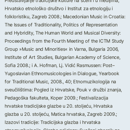
Predstavljanje tradicijske kulture na sceni i u medijima,
Hrvatsko etnološko društvo i Institut za etnologiju i
folkloristiku, Zagreb 2008.; Macedonian Music in Croatia:
The Issues of Traditionality, Politics of Representation
and Hybridity, The Human World and Musical Diversity:
Proceedings from the Fourth Meeting of the ICTM Study
Group »Music and Minorities« in Varna, Bulgaria 2006,
Institute of Art Studies, Bulgarian Academy of Science,
Sofia 2008.; i A. Hofman, Lj. Vidić Rasmussen: Post–
Yugoslavian Ethnomusicologies in Dialogue, Yearbook
for Traditional Music, 2008., 40; Etnomuzikologija na
sveučilištima: Pogled iz Hrvatske, Pouk v družbi znanja,
Pedagoška fakulteta, Koper 2009.; Festivalizacija
hrvatske tradicijske glazbe u 20. stoljeću, Hrvatska
glazba u 20. stoljeću, Matica hrvatska, Zagreb 2009.;
Izazovi tradicije: Tradicijska glazba i hrvatska