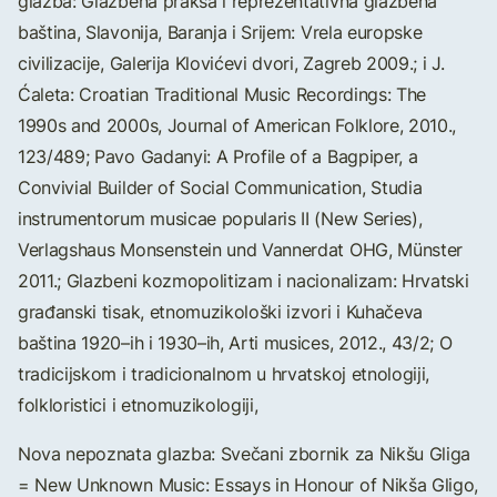
glazba: Glazbena praksa i reprezentativna glazbena
baština, Slavonija, Baranja i Srijem: Vrela europske
civilizacije, Galerija Klovićevi dvori, Zagreb 2009.; i J.
Ćaleta: Croatian Traditional Music Recordings: The
1990s and 2000s, Journal of American Folklore, 2010.,
123/489; Pavo Gadanyi: A Profile of a Bagpiper, a
Convivial Builder of Social Communication, Studia
instrumentorum musicae popularis II (New Series),
Verlagshaus Monsenstein und Vannerdat OHG, Münster
2011.; Glazbeni kozmopolitizam i nacionalizam: Hrvatski
građanski tisak, etnomuzikološki izvori i Kuhačeva
baština 1920–ih i 1930–ih, Arti musices, 2012., 43/2; O
tradicijskom i tradicionalnom u hrvatskoj etnologiji,
folkloristici i etnomuzikologiji,
Nova nepoznata glazba: Svečani zbornik za Nikšu Gliga
= New Unknown Music: Essays in Honour of Nikša Gligo,