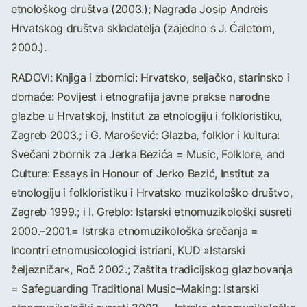
etnološkog društva (2003.); Nagrada Josip Andreis
Hrvatskog društva skladatelja (zajedno s J. Ćaletom,
2000.).
RADOVI: Knjiga i zbornici: Hrvatsko, seljačko, starinsko i
domaće: Povijest i etnografija javne prakse narodne
glazbe u Hrvatskoj, Institut za etnologiju i folkloristiku,
Zagreb 2003.; i G. Marošević: Glazba, folklor i kultura:
Svečani zbornik za Jerka Bezića = Music, Folklore, and
Culture: Essays in Honour of Jerko Bezić, Institut za
etnologiju i folkloristiku i Hrvatsko muzikološko društvo,
Zagreb 1999.; i I. Greblo: Istarski etnomuzikološki susreti
2000.–2001.= Istrska etnomuzikološka srečanja =
Incontri etnomusicologici istriani, KUD »Istarski
željezničar«, Roč 2002.; Zaštita tradicijskog glazbovanja
= Safeguarding Traditional Music–Making: Istarski