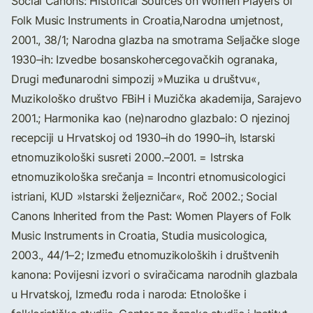
Social Canons: Historical Sources on Women Players of
Folk Music Instruments in Croatia,Narodna umjetnost,
2001., 38/1; Narodna glazba na smotrama Seljačke sloge
1930–ih: Izvedbe bosanskohercegovačkih ogranaka,
Drugi međunarodni simpozij »Muzika u društvu«,
Muzikološko društvo FBiH i Muzička akademija, Sarajevo
2001.; Harmonika kao (ne)narodno glazbalo: O njezinoj
recepciji u Hrvatskoj od 1930–ih do 1990–ih, Istarski
etnomuzikološki susreti 2000.–2001. = Istrska
etnomuzikološka srečanja = Incontri etnomusicologici
istriani, KUD »Istarski željezničar«, Roč 2002.; Social
Canons Inherited from the Past: Women Players of Folk
Music Instruments in Croatia, Studia musicologica,
2003., 44/1–2; Između etnomuzikoloških i društvenih
kanona: Povijesni izvori o sviračicama narodnih glazbala
u Hrvatskoj, Između roda i naroda: Etnološke i