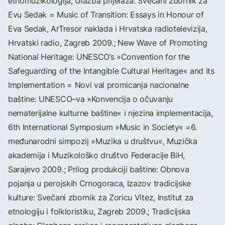
etnomuzikologija, Glazba prijelaza: Svečani zbornik za
Evu Sedak = Music of Transition: Essays in Honour of
Eva Sedak, ArTresor naklada i Hrvatska radiotelevizija,
Hrvatski radio, Zagreb 2009.; New Wave of Promoting
National Heritage: UNESCO’s »Convention for the
Safeguarding of the Intangible Cultural Heritage« and its
Implementation = Novi val promicanja nacionalne
baštine: UNESCO–va »Konvencija o očuvanju
nematerijalne kulturne baštine« i njezina implementacija,
6th International Symposium »Music in Society« =6.
međunarodni simpozij »Muzika u društvu«, Muzička
akademija i Muzikološko društvo Federacije BiH,
Sarajevo 2009.; Prilog produkciji baštine: Obnova
pojanja u perojskih Crnogoraca, Izazov tradicijske
kulture: Svečani zbornik za Zoricu Vitez, Institut za
etnologiju i folkloristiku, Zagreb 2009.; Tradicijska