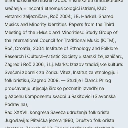
etnomuzikološki susreti 2003. = Istrska etnomuzikološka
srečanja = Incontri etnomusicologici istriani, KUD
»Istarski željezničar«, Roč 2004.; i E. Haskell: Shared
Musics and Minority Identities: Papers from the Third
Meeting of the »Music and Minorities« Study Group of
the International Council for Traditional Music (ICTM),
Roč, Croatia, 2004, Institute of Ethnology and Folklore
Research i Cultural–Artistic Society »Istarski željezničar«,
Zagreb i Roč 2006.; i Lj. Marks: Izazov tradicijske kulture:
Svečani zbornik za Zoricu Vitez, Institut za etnologiju i
folkloristiku, Zagreb 2009. — Studije i članci: Prilog
proučavanju utjecaja široko poznatih izvedbi na
glazbenu komponentu svadbi u Rakitovici (Slavonska
Podravina),
Rad XXXVII. kongresa Saveza udruženja folklorista
Jugoslavije: Plitvička jezera 1990, Društvo folklorista