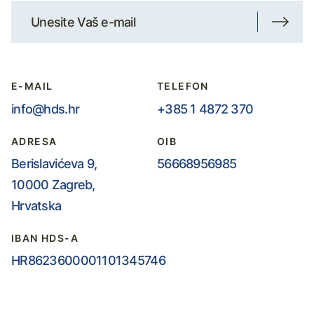
E-MAIL
TELEFON
info@hds.hr
+385 1 4872 370
ADRESA
OIB
Berislavićeva 9,
56668956985
10000 Zagreb,
Hrvatska
IBAN HDS-A
HR8623600001101345746