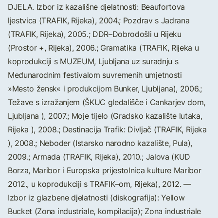
DJELA. Izbor iz kazališne djelatnosti: Beaufortova
ljestvica (TRAFIK, Rijeka), 2004.; Pozdrav s Jadrana
(TRAFIK, Rijeka), 2005.; DDR–Dobrodošli u Rijeku
(Prostor +, Rijeka), 2006.; Gramatika (TRAFIK, Rijeka u
koprodukciji s MUZEUM, Ljubljana uz suradnju s
Međunarodnim festivalom suvremenih umjetnosti
»Mesto žensk« i produkcijom Bunker, Ljubljana), 2006.;
Težave s izražanjem (ŠKUC gledališče i Cankarjev dom,
Ljubljana ), 2007.; Moje tijelo (Gradsko kazalište lutaka,
Rijeka ), 2008.; Destinacija Trafik: Divljač (TRAFIK, Rijeka
), 2008.; Neboder (Istarsko narodno kazalište, Pula),
2009.; Armada (TRAFIK, Rijeka), 2010.; Jalova (KUD
Borza, Maribor i Europska prijestolnica kulture Maribor
2012., u koprodukciji s TRAFIK–om, Rijeka), 2012. —
Izbor iz glazbene djelatnosti (diskografija): Yellow
Bucket (Zona industriale, kompilacija); Zona industriale