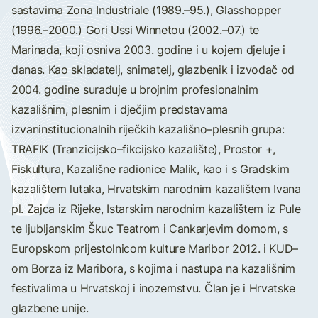
sastavima Zona Industriale (1989.–95.), Glasshopper
(1996.–2000.) Gori Ussi Winnetou (2002.–07.) te
Marinada, koji osniva 2003. godine i u kojem djeluje i
danas. Kao skladatelj, snimatelj, glazbenik i izvođač od
2004. godine surađuje u brojnim profesionalnim
kazališnim, plesnim i dječjim predstavama
izvaninstitucionalnih riječkih kazališno–plesnih grupa:
TRAFIK (Tranzicijsko–fikcijsko kazalište), Prostor +,
Fiskultura, Kazališne radionice Malik, kao i s Gradskim
kazalištem lutaka, Hrvatskim narodnim kazalištem Ivana
pl. Zajca iz Rijeke, Istarskim narodnim kazalištem iz Pule
te ljubljanskim Škuc Teatrom i Cankarjevim domom, s
Europskom prijestolnicom kulture Maribor 2012. i KUD–
om Borza iz Maribora, s kojima i nastupa na kazališnim
festivalima u Hrvatskoj i inozemstvu. Član je i Hrvatske
glazbene unije.