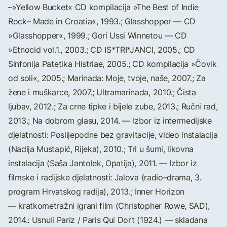
–»Yellow Bucket« CD kompilacija »The Best of Indie
Rock– Made in Croatia«, 1993.; Glasshopper — CD
»Glasshopper«, 1999.; Gori Ussi Winnetou — CD
»Etnocid vol.1., 2003.; CD IS*TRI*JANCI, 2005.; CD
Sinfonija Patetika Histriae, 2005.; CD kompilacija »Čovik
od soli«, 2005.; Marinada: Moje, tvoje, naše, 2007.; Za
žene i muškarce, 2007.; Ultramarinada, 2010.; Čista
ljubav, 2012.; Za crne tipke i bijele zube, 2013.; Ručni rad,
2013.; Na dobrom glasu, 2014. — Izbor iz intermedijske
djelatnosti: Poslijepodne bez gravitacije, video instalacija
(Nadija Mustapić, Rijeka), 2010.; Tri u šumi, likovna
instalacija (Saša Jantolek, Opatija), 2011. — Izbor iz
filmske i radijske djelatnosti: Jalova (radio–drama, 3.
program Hrvatskog radija), 2013.; Inner Horizon
— kratkometražni igrani film (Christopher Rowe, SAD),
2014.: Usnuli Pariz / Paris Qui Dort (1924.) — skladana