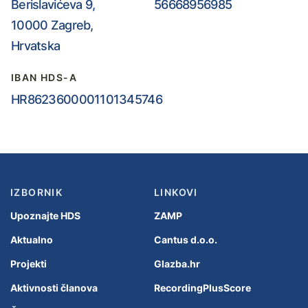
Berislavićeva 9,
56668956985
10000 Zagreb,
Hrvatska
IBAN HDS-A
HR8623600001101345746
IZBORNIK
LINKOVI
Upoznajte HDS
ZAMP
Aktualno
Cantus d.o.o.
Projekti
Glazba.hr
Aktivnosti članova
RecordingPlusScore