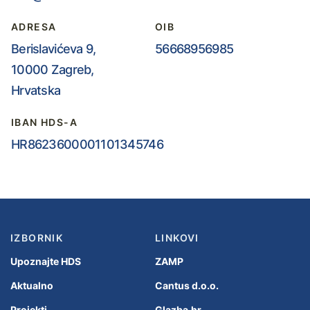
ADRESA
OIB
Berislavićeva 9,
56668956985
10000 Zagreb,
Hrvatska
IBAN HDS-A
HR8623600001101345746
IZBORNIK
LINKOVI
Upoznajte HDS
ZAMP
Aktualno
Cantus d.o.o.
Projekti
Glazba.hr