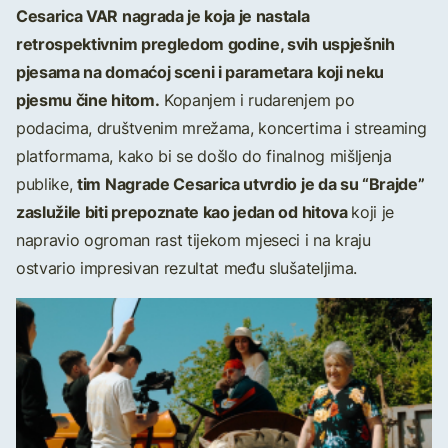
Cesarica VAR nagrada je koja je nastala
retrospektivnim pregledom godine, svih uspješnih
pjesama na domaćoj sceni i parametara koji neku
pjesmu čine hitom.
Kopanjem i rudarenjem po
podacima, društvenim mrežama, koncertima i streaming
platformama, kako bi se došlo do finalnog mišljenja
tim Nagrade Cesarica utvrdio je da su “Brajde”
publike,
zaslužile biti prepoznate kao jedan od hitova
koji je
napravio ogroman rast tijekom mjeseci i na kraju
ostvario impresivan rezultat među slušateljima.