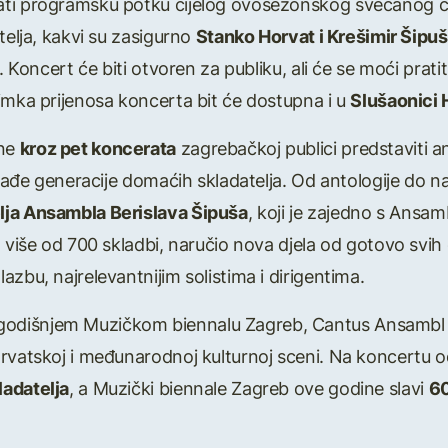
ti programsku potku cijelog ovosezonskog svečanog cikl
telja, kakvi su zasigurno
Stanko Horvat i Krešimir Šipuš
. Koncert će biti otvoren za publiku, ali će se moći pratit
nimka prijenosa koncerta bit će dostupna i u
Slušaonici 
one
kroz pet koncerata
zagrebačkoj publici predstaviti ant
jmlađe generacije domaćih skladatelja. Od antologije do 
lja Ansambla Berislava Šipuša
, koji je zajedno s Ansa
 više od 700 skladbi, naručio nova djela od gotovo svih d
zbu, najrelevantnijim solistima i dirigentima.
odišnjem Muzičkom biennalu Zagreb, Cantus Ansambl
hrvatskoj i međunarodnoj kulturnoj sceni. Na koncertu 
ladatelja
, a Muzički biennale Zagreb ove godine slavi
60