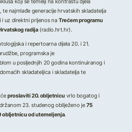
usa koji se temelji na kontrastu djela
, te najmlađe generacije hrvatskih skladatelja
i i uz direktni prijenos na
Trećem programu
Hrvatskog radija
(radio.hrt.hr).
ologijska i repertoarna dijela 20. i 21.
narudžbe, programska je
mblom u posljednjih 20 godina kontinuiranog i
omaćih skladateljica i skladatelja te
 će
proslaviti 20. obljetnicu
vrlo bogatog i
održanom 23. studenog obilježeno je
75
 obljetnicu od utemeljenja
.