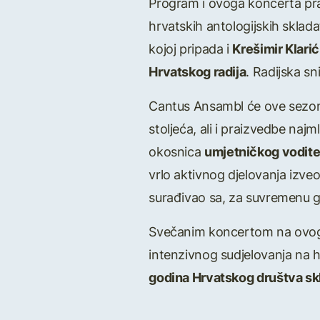
Program i ovoga koncerta pra
hrvatskih antologijskih sklada
kojoj pripada i
Krešimir Klarić
Hrvatskog radija
. Radijska s
Cantus Ansambl će ove sez
stoljeća, ali i praizvedbe na
okosnica
umjetničkog vodite
vrlo aktivnog djelovanja izveo
surađivao sa, za suvremenu gla
Svečanim koncertom na ovog
intenzivnog sudjelovanja na 
godina Hrvatskog društva sk