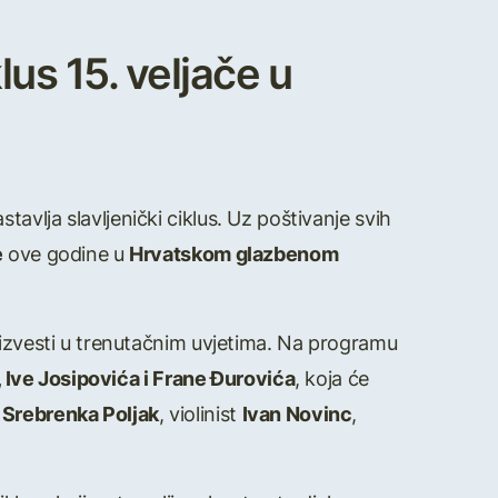
lus 15. veljače u
vlja slavljenički ciklus. Uz poštivanje svih
e
ove godine u
Hrvatskom glazbenom
 izvesti u trenutačnim uvjetima. Na programu
, Ive Josipovića i Frane Đurovića
, koja će
a
Srebrenka Poljak
, violinist
Ivan Novinc
,