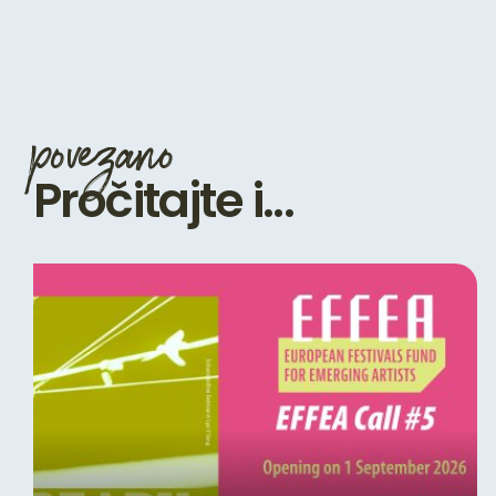
povezano
Pročitajte i...