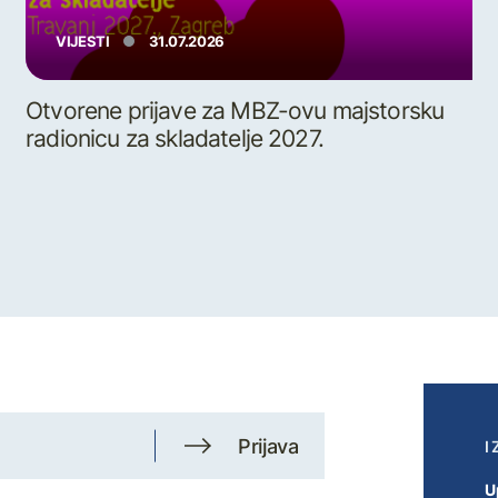
VIJESTI
31.07.2026
Otvorene prijave za MBZ-ovu majstorsku
radionicu za skladatelje 2027.
Prijava
I
U