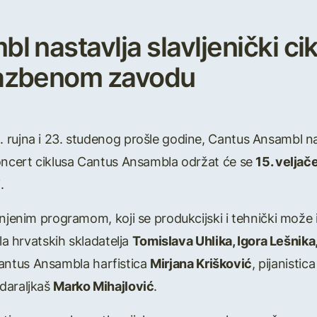
 nastavlja slavljenički cik
azbenom zavodu
rujna i 23. studenog prošle godine, Cantus Ansambl nasta
koncert ciklusa Cantus Ansambla održat će se
15. veljač
.
enjenim programom, koji se produkcijski i tehnički može
ela hrvatskih skladatelja
Tomislava Uhlika, Igora Lešnika
i Cantus Ansambla harfistica
Mirjana Krišković
, pijanistic
daraljkaš
Marko Mihajlović
.