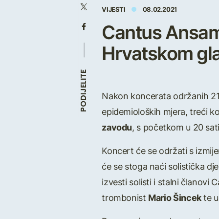
VIJESTI
08.02.2021
Cantus Ansambl
Hrvatskom gl
PODIJELITE
Nakon koncerata održanih 21. 
epidemioloških mjera, treći 
zavodu
, s početkom u 20 sati
Koncert će se održati s izmij
će se stoga naći solistička dj
izvesti solisti i stalni članov
trombonist
Mario Šincek
te u