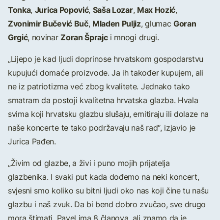
Tonka
Jurica Popović
Saša Lozar
Max Hozić
,
,
,
,
Zvonimir Bučević Buč
Mladen Puljiz
Goran
,
, glumac
Grgić
Zoran Šprajc
, novinar
i mnogi drugi.
„Lijepo je kad ljudi doprinose hrvatskom gospodarstvu
kupujući domaće proizvode. Ja ih također kupujem, ali
ne iz patriotizma već zbog kvalitete. Jednako tako
smatram da postoji kvalitetna hrvatska glazba. Hvala
svima koji hrvatsku glazbu slušaju, emitiraju ili dolaze na
naše koncerte te tako podržavaju naš rad“, izjavio je
Jurica Pađen.
„Živim od glazbe, a živi i puno mojih prijatelja
glazbenika. I svaki put kada dođemo na neki koncert,
svjesni smo koliko su bitni ljudi oko nas koji čine tu našu
glazbu i naš zvuk. Da bi bend dobro zvučao, sve drugo
mora štimati. Pavel ima 8 članova, ali znamo da je