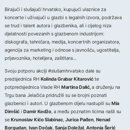
Birajući i slušajući hrvatsko, kupujući ulaznice za
koncerte i uživajući u glazbi s legalnih izvora, podržava
se trud i talent autora i glazbenika, ali i cijelog niza
djelatnosti povezanih s glazbenom industrijom:
diskografa, tehničara, medija, koncertnih organizatora,
agencija za marketing i odnose s javnošću, ugostitelja,
prijevoznika, hotelijera, zaštitara…
Svoju potporu akciji #slušamhrvatsko dale su
Kolinda Grabar Kitarović
predsjednica RH
te
Martina Dalić,
potpredsjednica Vlade RH
a druženju na
Trgu bana Jelačića pridružili su se brojni poznati
Mia
glazbenici i autori. U glazbenom dijelu nastupili su
Dimšić
Damir Kedžo
i
, a među poznatim licima našli su
Krunoslav Kićo Slabinac
Jurica Pađen
Nenad
se
,
,
Borgudan
Ivan Dečak
Sanja Doležal
Antonia Šerić
,
,
,