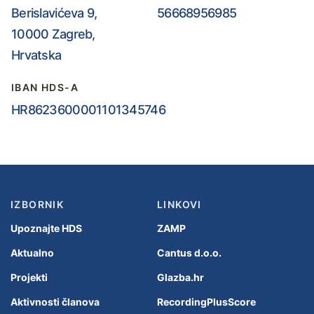
Berislavićeva 9,
56668956985
10000 Zagreb,
Hrvatska
IBAN HDS-A
HR8623600001101345746
IZBORNIK
LINKOVI
Upoznajte HDS
ZAMP
Aktualno
Cantus d.o.o.
Projekti
Glazba.hr
Aktivnosti članova
RecordingPlusScore