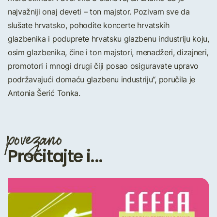
najvažniji onaj deveti – ton majstor. Pozivam sve da
slušate hrvatsko, pohodite koncerte hrvatskih
glazbenika i poduprete hrvatsku glazbenu industriju koju,
osim glazbenika, čine i ton majstori, menadžeri, dizajneri,
promotori i mnogi drugi čiji posao osiguravate upravo
podržavajući domaću glazbenu industriju“, poručila je
Antonia Šerić Tonka.
povezano
Pročitajte i...