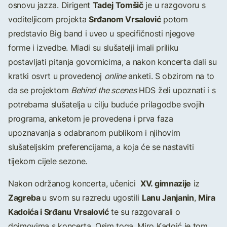
Tadej Tomšič
osnovu jazza. Dirigent
je u razgovoru s
Srđanom Vrsalović
voditeljicom projekta
potom
predstavio Big band i uveo u specifičnosti njegove
forme i izvedbe. Mladi su slušatelji imali priliku
postavljati pitanja govornicima, a nakon koncerta dali su
kratki osvrt u provedenoj
online
anketi. S obzirom na to
da se projektom
Behind the scenes
HDS želi upoznati i s
potrebama slušatelja u cilju buduće prilagodbe svojih
programa, anketom je provedena i prva faza
upoznavanja s odabranom publikom i njihovim
slušateljskim preferencijama, a koja će se nastaviti
tijekom cijele sezone.
XV. gimnazije
Nakon održanog koncerta, učenici
iz
Zagreba
Lanu Janjanin
Mira
u svom su razredu ugostili
,
Kadoića i Srđanu Vrsalović
te su razgovarali o
dojmovima s koncerta. Osim toga, Miro Kadoić je tom