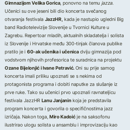
Gimnazijom Velika Gorica
, ponovno na temu
jazza
.
Učenici su ove jeseni bili dio koncerta svečanog
JazzHR,
otvaranja festivala
kada je nastupio ugledni Big
band Radiotelevizije Slovenije u Tvornici Kulture u
Zagrebu. Repertoar mladih, aktualnih skladatelja i solista
iz Slovenije i Hrvatske među 300-tinjak članova publike
60-ak učenika i učenica
pratilo je i
dviju gimnazija pod
vodstvom njihovih profesorica te suradnica na projektu
Ozane Bijelonjić i Ivane Petravić.
Oni su prije samog
koncerta imali priliku upoznati se s nekima od
protagonista programa i dobiti naputke za slušanje iz
prve ruke. Tako su učenici prvo upoznali ravnateljicu
Lanu Janjanin
festivala JazzHR
koja je predstavila
program koncerta i govorila o specifičnostima jazz
Miro Kadoić
izričaja. Nakon toga,
je na saksofonu
ilustrirao ulogu solista u ansamblu i improvizaciju kao