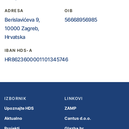
ADRESA
OIB
Berislavićeva 9,
56668956985
10000 Zagreb,
Hrvatska
IBAN HDS-A
HR8623600001101345746
IZBORNIK
LINKOVI
Upoznajte HDS
ZAMP
Aktualno
Cantus d.o.o.
Projekti
Glazba.hr