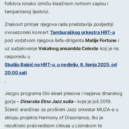
folklora ionako izmiču klasičnom notnom zapisu i
temperiranoj ljestvici.
Znakovit primjer njegova rada predstavlja posljednji
Tamburaškog orkestra HRT-a
ovosezonski koncert
Matije Fortune
pod vodstvom njegova šefa-dirigenta
i
Vokalnog ansambla Celeste
uz sudjelovanje
koji je na
rasporedu u
Studiju Bajsić na HRT-u, u nedjelju, 8. lipnja 2025. od
20:00 sati
.
Jezgru programa čini deset plesova i napjeva dinarskog
Dinarska Etno Jazz suita
gorja –
–
koje je još 2019.
Šćekić aranžirao za prošireni Jazz orkestar MUZA-a u
sklopu projekta Harmony of Dissonance, što je
rezultiralo praizvedbom ciklusa u Lisinskom te