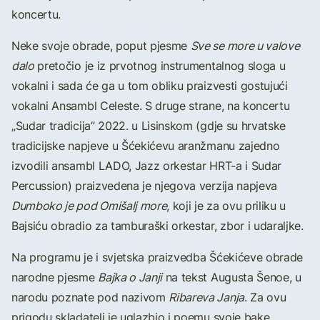
koncertu.
Neke svoje obrade, poput pjesme
Sve se more u valove
dalo
pretočio je iz prvotnog instrumentalnog sloga u
vokalni i sada će ga u tom obliku praizvesti gostujući
vokalni Ansambl Celeste. S druge strane, na koncertu
„Sudar tradicija” 2022. u Lisinskom (gdje su hrvatske
tradicijske napjeve u Šćekićevu aranžmanu zajedno
izvodili ansambl LADO, Jazz orkestar HRT-a i Sudar
Percussion) praizvedena je njegova verzija napjeva
Dumboko je pod Omišalj more
, koji je za ovu priliku u
Bajsiću obradio za tamburaški orkestar, zbor i udaraljke.
Na programu je i svjetska praizvedba Šćekićeve obrade
narodne pjesme
Bajka o Janji
na tekst Augusta Šenoe, u
narodu poznate pod nazivom
Ribareva Janja
. Za ovu
prigodu skladatelj je uglazbio i poemu svoje bake