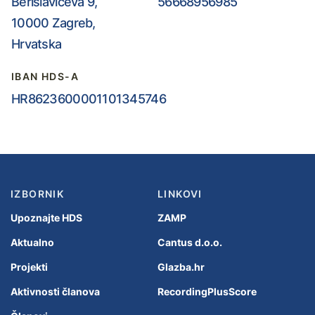
Berislavićeva 9,
56668956985
10000 Zagreb,
Hrvatska
IBAN HDS-A
HR8623600001101345746
IZBORNIK
LINKOVI
Upoznajte HDS
ZAMP
Aktualno
Cantus d.o.o.
Projekti
Glazba.hr
Aktivnosti članova
RecordingPlusScore