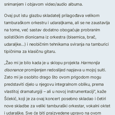
snimanjem i objavom video/audio albuma.
Ovaj put istu glazbu skladatelj prilagođava velikom
tamburaškom orkestru i udaraljkama, ali se ne zaustavlja
na tome, već sastav dodatno obogaćuje probranim
solističkim dionicama iz orkestra (bisernica, brač,
udaraljke…) i neobičnim tehnikama sviranja na tamburici
tipičnima za klasičnu gitaru.
„Žao mi je bilo kada je u sklopu projekta
Harmonija
disonance
promijenjen redoslijed napjeva u mojoj suiti.
Zato mi je osobito drago što ovom prigodom mogu
predstaviti djelo u njegovu integralnom obliku, prema
vlastitoj dramaturgiji – ali u novoj instrumentaciji“, kaže
Šćekić, koji je za ovaj koncert posebno skladao i četiri
nove skladbe za veliki tamburaški orkestar, vokalni oktet
i udaraljke. Sve će biti praizvedene upravo na ovom