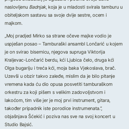
naslovljenu
Badnjak
, koja je u mladosti svirala tamburu u
obiteljskom sastavu sa svoje dvije sestre, ocem i
majkom.
„Moj pradjed Mirko sa strane očeve majke vodio je
uspješan posao – Tamburaški ansambl Lončarić u kojem
je on svirao bisernicu, njegova supruga Viktorija
Kraljevac-Lončarić berdu, kći Ljubica čelo, druga kći
Olga bugariju i treća kći, moja baka Vjekoslava, brač.
Uzevši u obzir takvo zaleđe, mislim da je bilo pitanje
vremena kada ću dio opusa posvetiti tamburaškom
orkestru za koji pišem s velikim zadovoljstvom i
lakoćom, tim više jer je moj prvi instrument, gitara,
također pripadnik iste porodice instrumenata.”,
objašnjava Šćekić i poziva nas sve na svoj koncert u
Studio Bajsić.