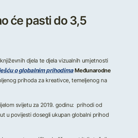
o će pasti do 3,5
književnih djela te djela vizualnih umjetnosti
je
šć
u o globalnim prihodima
Me
đ
unarodne
zgubljenog prihoda za kreativce, temeljenog na
jelom svijetu za 2019. godinu: prihodi od
put u povijesti dosegli ukupan globalni prihod