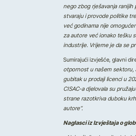
nego zbog rje
š
avanja ranijih
stvaraju i provode politike tr
ve
ć
godinama nije omogu
ć
e
za autore ve
ć
ionako te
š
ku s
industrije. Vrijeme je da se p
Sumirajući izvješće, glavni d
otpornost u na
š
em sektoru, a
gubitak u prodaji licenci u 20
CISAC-a djelovala su pru
ž
aju
strane razotkriva duboku krh
autore
“
.
Naglasci iz Izvje
š
taja o glo