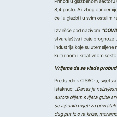
Prihodi u glazbenom sektoru u 
8,4 posto. Ali zbog pandemije 
će i u glazbi i u svim ostalim
Izvješće pod nazivom
“COVID
stvaralaštva i daje prognoze u
industrija koje su utemeljene
kulturnom i kreativnom sektor
Vrijeme da se vlade probude
Predsjednik CISAC-a, svjetsk
istaknuo: „
Danas je neizvjes
autora diljem svijeta gube s
se ispuniti uvjeti za povratak
dug put iz ove krize, moramo 