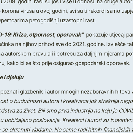
2019. godini rasli su još i više u odnosu na druge autors
korona virusa u ovoj godini, svi su ti rekordi samo uspje
 repertoarima petogodišnji uzastopni rast.
-19: Kriza, otpornost, oporavak”
pokazuje utjecaj pand
činka na njihov prihod sve do 2021. godine. Izvješće tako
 na autorskom pravu ali i potrebu za daljnjim mjerama po
u, kako bi se što prije osigurao gospodarski oporavak.
 i djeluju
i poznati glazbenik i autor mnogih nezaboravnih hitov
nost o budu
ć
nosti autora i kreativaca jo
š
stra
š
nija nego
redstva za
ž
ivot. Bili smo prva industrija na koju je COVI
 u uobi
č
ajeno poslovanje. Kreativci i autori su inovativni
se okrenuti vladama. Ne samo radi hitnih financijskih 