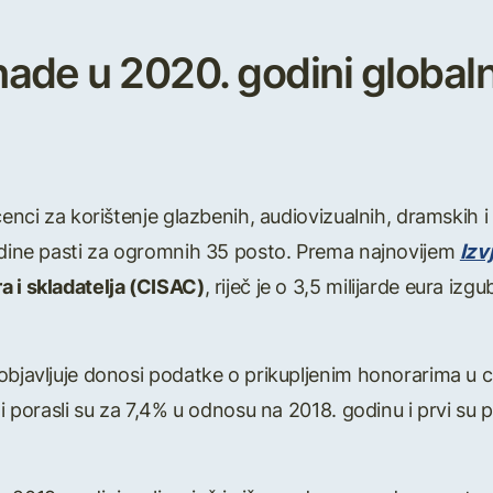
ade u 2020. godini globaln
cenci za korištenje glazbenih, audiovizualnih, dramskih i 
godine pasti za ogromnih 35 posto. Prema najnovijem
Izv
a i skladatelja (CISAC)
, riječ je o 3,5 milijarde eura i
objavljuje donosi podatke o prikupljenim honorarima u ci
ni porasli su za 7,4% u odnosu na 2018. godinu i prvi su 