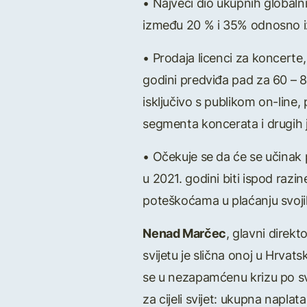
• Najveći dio ukupnih globalni
između 20 % i 35% odnosno izm
• Prodaja licenci za koncerte
godini predviđa pad za 60 – 
isključivo s publikom on-line,
segmenta koncerata i drugih 
• Očekuje se da će se učinak 
u 2021. godini biti ispod razi
poteškoćama u plaćanju svoji
Nenad Mar
č
ec
, glavni direk
svijetu je slična onoj u Hrvat
se u nezapamćenu krizu po sv
za cijeli svijet: ukupna napl