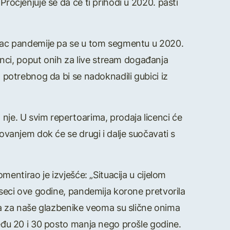
Procjenjuje se da će ti prihodi u 2020. pasti
darac pandemije pa se u tom segmentu u 2020.
nci, poput onih za live stream događanja
a potrebnog da bi se nadoknadili gubici iz
 nje. U svim repertoarima, prodaja licenci će
lovanjem dok će se drugi i dalje suočavati s
entirao je izvješće: „Situacija u cijelom
jeseci ove godine, pandemija korone pretvorila
a za naše glazbenike veoma su slične onima
zmeđu 20 i 30 posto manja nego prošle godine.