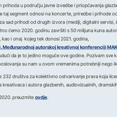
h prihoda u području javne izvedbe i priopćavanja glazb
e taj segment odnosi na koncerte, priredbe i prihode od
za sad prihodi od drugih izvora (mediji, digitalni servisi,
tno ćemo 2020. godinu završiti s 50 milijuna kuna auto
, kao i onaj kojeg tek donosi 2021. godina,
8. Međunarodnoj autorskoj kreativnoj konferenciji MA
dući da je to jedino moguće ove godine. Pozivam sve krea
a poslovanja su nam u ovom vremenima potrebniji nego ik
232 društva za kolektivno ostvarivanje prava koja licenc
a kreativaca i autora glazbenih, audiovizualnih, dramskih,
 2020. preuzmite
ovdje
.