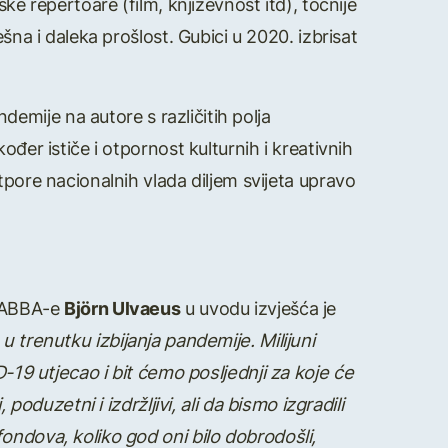
ke repertoare (film, književnost itd), točnije
šna i daleka prošlost. Gubici u 2020. izbrisat
emije na autore s različitih polja
đer ističe i otpornost kulturnih i kreativnih
tpore nacionalnih vlada diljem svijeta upravo
a ABBA-e
Björn Ulvaeus
u uvodu izvješća je
 u trenutku izbijanja pandemije. Milijuni
D-19 utjecao i bit
ć
emo posljednji za koje
ć
e
, poduzetni i izdr
ž
ljivi, ali da bismo izgradili
fondova, koliko god oni bilo dobrodo
š
li,