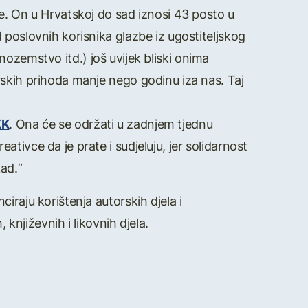
e. On u Hrvatskoj do sad iznosi 43 posto u
 poslovnih korisnika glazbe iz ugostiteljskog
 inozemstvo itd.) još uvijek bliski onima
rskih prihoda manje nego godinu iza nas. Taj
KK
. Ona će se održati u zadnjem tjednu
tivce da je prate i sudjeluju, jer solidarnost
ad.“
iraju korištenja autorskih djela i
 književnih i likovnih djela.