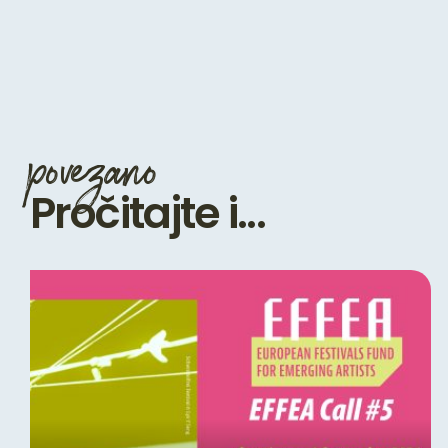
povezano
Pročitajte i...