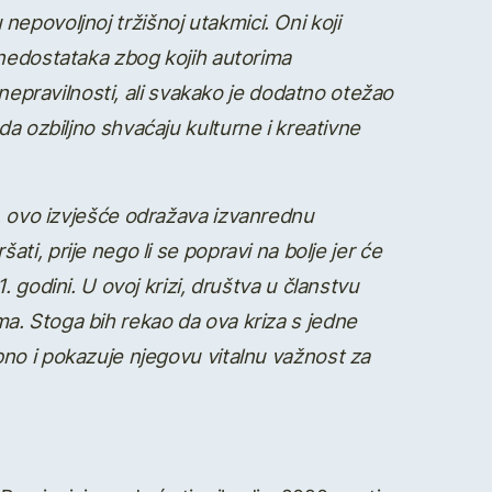
u nepovoljnoj tr
ž
i
š
noj utakmici. Oni koji
nedostataka zbog kojih autorima
epravilnosti, ali svakako je dodatno ote
ž
ao
da ozbiljno shva
ć
aju kulturne i kreativne
, ovo izvje
šć
e odra
ž
ava izvanrednu
r
š
ati, prije nego li se popravi na bolje jer
ć
e
 godini. U ovoj krizi, dru
š
tva u
č
lanstvu
ma. Stoga bih rekao da ova kriza s jedne
bno i pokazuje njegovu vitalnu va
ž
nost za