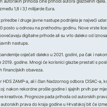
h autorskih prihoda čine prihodi autora glazbenih djela. 
eđu 1,8 i 3,1 milijarde Eura.
, priredbe i druge javne nastupe podnijela je najveći u
80 posto u odnosu na prethodnu godinu. Nove vrste lice
 povećavaju digitalne prihode ali su vrlo daleko od iznos
javnih nastupa.
pandemije osjećati daleko u 2021. godini, pa čak i nakon
ne 2019. godine. Mnogi će korisnici glazbe prestati s pos
h financijskih obaveza.
tor HDS ZAMP-a, ali i član Nadzornog odbora CISAC-a, kom
skoj: nakon rekordne prošle godine i sjajnih prvih par m
e kreativce. Prognoze pada prihoda od autorskih prav
ata autorskih prava do kraja godine u Hrvatskoj bit će i