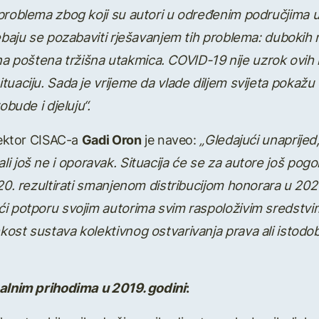
 problema zbog koji su autori u odre
đ
enim podru
č
jima 
ebaju se pozabaviti rje
š
avanjem tih problema: dubokih 
na po
š
tena tr
ž
i
š
na utakmica. COVID-19 nije uzrok ovih n
ituaciju. Sada je vrijeme da vlade diljem svijeta poka
ž
u 
robude i djeluju
“
.
irektor CISAC-a
Gadi Oron
je naveo:
„
Gledaju
ć
i unaprijed
li jo
š
ne i oporavak. Situacija
ć
e se za autore jo
š
pogo
20. rezultirati smanjenom distribucijom honorara u 2021.
ć
i potporu svojim autorima svim raspolo
ž
ivim sredstvi
kost sustava kolektivnog ostvarivanja prava ali istodo
balnim prihodima u 2019. godini
: