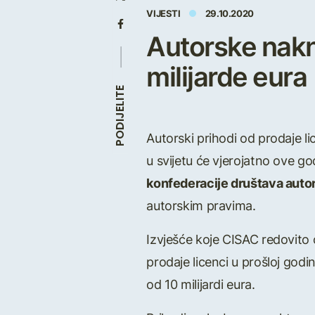
VIJESTI
29.10.2020
Autorske nakn
milijarde eura
PODIJELITE
Autorski prihodi od prodaje li
u svijetu će vjerojatno ove 
konfederacije dru
š
tava autor
autorskim pravima.
Izvješće koje CISAC redovito 
prodaje licenci u prošloj godi
od 10 milijardi eura.