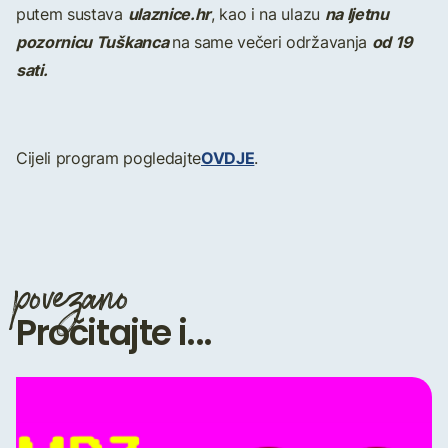
ulaznice.hr
na ljetnu
putem sustava
, kao i na ulazu
pozornicu Tuškanca
od 19
na same večeri održavanja
sati.
OVDJE
Cijeli program pogledajte
.
povezano
Pročitajte i...