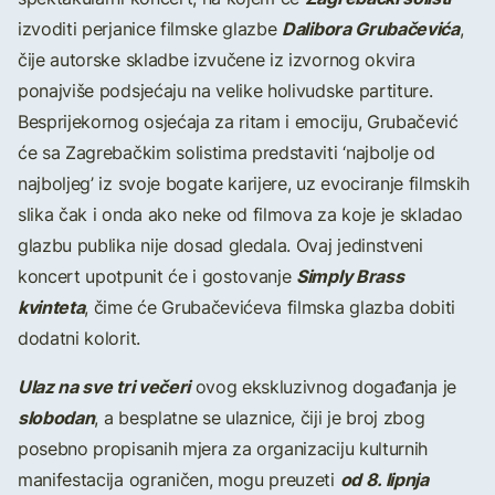
Dalibora Grubačevića
izvoditi perjanice filmske glazbe
,
čije autorske skladbe izvučene iz izvornog okvira
ponajviše podsjećaju na velike holivudske partiture.
Besprijekornog osjećaja za ritam i emociju, Grubačević
će sa Zagrebačkim solistima predstaviti ‘najbolje od
najboljeg’ iz svoje bogate karijere, uz evociranje filmskih
slika čak i onda ako neke od filmova za koje je skladao
glazbu publika nije dosad gledala. Ovaj jedinstveni
Simply Brass
koncert upotpunit će i gostovanje
kvinteta
, čime će Grubačevićeva filmska glazba dobiti
dodatni kolorit.
Ulaz na sve tri večeri
ovog ekskluzivnog događanja je
slobodan
, a besplatne se ulaznice, čiji je broj zbog
posebno propisanih mjera za organizaciju kulturnih
od 8. lipnja
manifestacija ograničen, mogu preuzeti