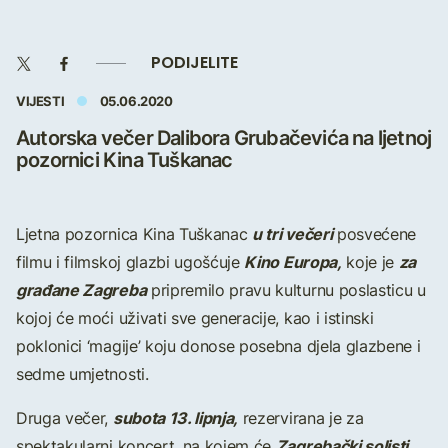
PODIJELITE
VIJESTI
05.06.2020
Autorska večer Dalibora Grubačevića na ljetnoj
pozornici Kina Tuškanac
u tri večeri
Ljetna pozornica Kina Tuškanac
posvećene
Kino Europa,
za
filmu i filmskoj glazbi ugošćuje
koje je
građane Zagreba
pripremilo pravu kulturnu poslasticu u
kojoj će moći uživati sve generacije, kao i istinski
poklonici ‘magije’ koju donose posebna djela glazbene i
sedme umjetnosti.
subota 13. lipnja,
Druga večer,
rezervirana je za
Zagrebački solisti
spektakularni koncert, na kojem će