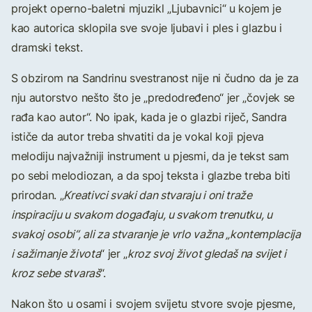
projekt operno-baletni mjuzikl „Ljubavnici“ u kojem je
kao autorica sklopila sve svoje ljubavi i ples i glazbu i
dramski tekst.
S obzirom na Sandrinu svestranost nije ni čudno da je za
nju autorstvo nešto što je „predodređeno“ jer „čovjek se
rađa kao autor“. No ipak, kada je o glazbi riječ, Sandra
ističe da autor treba shvatiti da je vokal koji pjeva
melodiju najvažniji instrument u pjesmi, da je tekst sam
po sebi melodiozan, a da spoj teksta i glazbe treba biti
prirodan. „
Kreativci svaki dan stvaraju i oni traže
inspiraciju u svakom događaju, u svakom trenutku, u
svakoj osobi“, ali za stvaranje je vrlo važna „kontemplacija
i sažimanje života
“ jer „
kroz svoj život gledaš na svijet i
kroz sebe stvaraš
“.
Nakon što u osami i svojem svijetu stvore svoje pjesme,