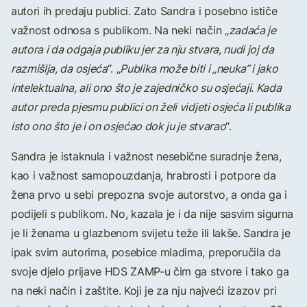
autori ih predaju publici. Zato Sandra i posebno ističe
važnost odnosa s publikom. Na neki način „
zadaća je
autora i da odgaja publiku jer za nju stvara, nudi joj da
razmišlja, da osjeća
“. „
Publika može biti i „neuka“ i jako
intelektualna, ali ono što je zajedničko su osjećaji. Kada
autor preda pjesmu publici on želi vidjeti osjeća li publika
isto ono što je i on osjećao dok ju je stvarao
“.
Sandra je istaknula i važnost nesebične suradnje žena,
kao i važnost samopouzdanja, hrabrosti i potpore da
žena prvo u sebi prepozna svoje autorstvo, a onda ga i
podijeli s publikom. No, kazala je i da nije sasvim sigurna
je li ženama u glazbenom svijetu teže ili lakše. Sandra je
ipak svim autorima, posebice mladima, preporučila da
svoje djelo prijave HDS ZAMP-u čim ga stvore i tako ga
na neki način i zaštite. Koji je za nju najveći izazov pri