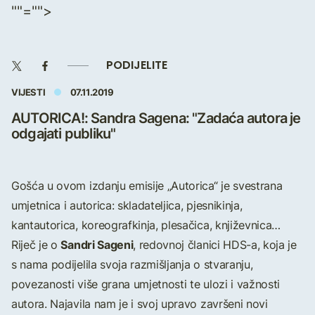
""="">
PODIJELITE
VIJESTI
07.11.2019
AUTORICA!: Sandra Sagena: "Zadaća autora je
odgajati publiku"
Gošća u ovom izdanju emisije „Autorica“ je svestrana
umjetnica i autorica: skladateljica, pjesnikinja,
kantautorica, koreografkinja, plesačica, književnica…
Sandri Sageni
Riječ je o
, redovnoj članici HDS-a, koja je
s nama podijelila svoja razmišljanja o stvaranju,
povezanosti više grana umjetnosti te ulozi i važnosti
autora. Najavila nam je i svoj upravo završeni novi