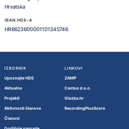
Hrvatska
IBAN HDS-A
HR8623600001101345746
IZBORNIK
LINKOVI
Upoznajte HDS
ZAMP
Aktualno
Cantus d.o.o.
Projekti
Glazba.hr
Aktivnosti članova
RecordingPlusScore
Članovi
Godišnje nagrade