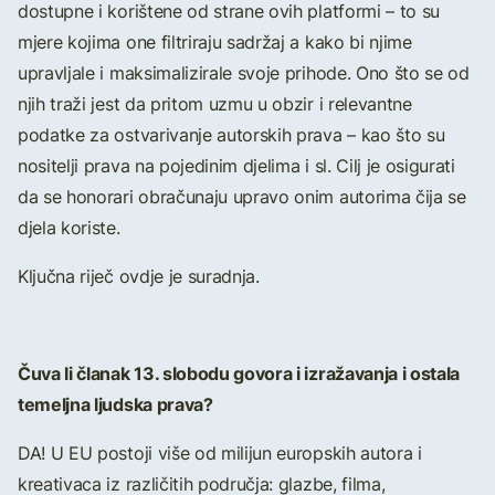
dostupne i korištene od strane ovih platformi – to su
mjere kojima one filtriraju sadržaj a kako bi njime
upravljale i maksimalizirale svoje prihode. Ono što se od
njih traži jest da pritom uzmu u obzir i relevantne
podatke za ostvarivanje autorskih prava – kao što su
nositelji prava na pojedinim djelima i sl. Cilj je osigurati
da se honorari obračunaju upravo onim autorima čija se
djela koriste.
Ključna riječ ovdje je suradnja.
Čuva li članak 13. slobodu govora i izražavanja i ostala
temeljna ljudska prava?
DA! U EU postoji više od milijun europskih autora i
kreativaca iz različitih područja: glazbe, filma,