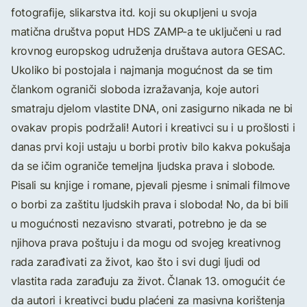
fotografije, slikarstva itd. koji su okupljeni u svoja
matična društva poput HDS ZAMP-a te uključeni u rad
krovnog europskog udruženja društava autora GESAC.
Ukoliko bi postojala i najmanja mogućnost da se tim
člankom ograniči sloboda izražavanja, koje autori
smatraju djelom vlastite DNA, oni zasigurno nikada ne bi
ovakav propis podržali! Autori i kreativci su i u prošlosti i
danas prvi koji ustaju u borbi protiv bilo kakva pokušaja
da se ičim ograniče temeljna ljudska prava i slobode.
Pisali su knjige i romane, pjevali pjesme i snimali filmove
o borbi za zaštitu ljudskih prava i sloboda! No, da bi bili
u mogućnosti nezavisno stvarati, potrebno je da se
njihova prava poštuju i da mogu od svojeg kreativnog
rada zarađivati za život, kao što i svi dugi ljudi od
vlastita rada zarađuju za život. Članak 13. omogućit će
da autori i kreativci budu plaćeni za masivna korištenja