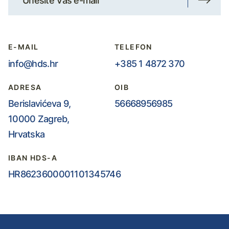
E-MAIL
TELEFON
info@hds.hr
+385 1 4872 370
ADRESA
OIB
Berislavićeva 9,
56668956985
10000 Zagreb,
Hrvatska
IBAN HDS-A
HR8623600001101345746