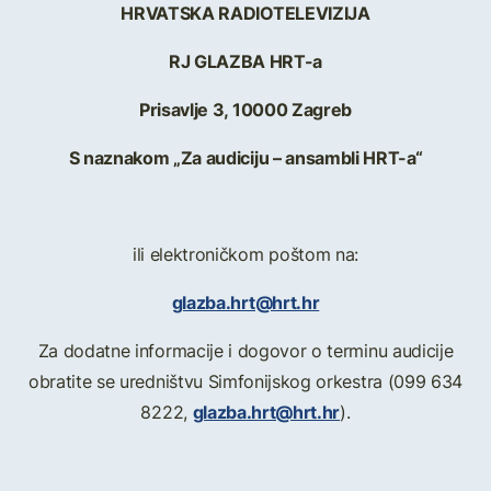
HRVATSKA RADIOTELEVIZIJA
RJ GLAZBA HRT-a
Prisavlje 3, 10000 Zagreb
S naznakom „Za audiciju – ansambli HRT-a“
ili elektroničkom poštom na:
glazba.hrt@hrt.hr
Za dodatne informacije i dogovor o terminu audicije
obratite se uredništvu Simfonijskog orkestra (099 634
glazba.hrt@hrt.hr
8222,
).