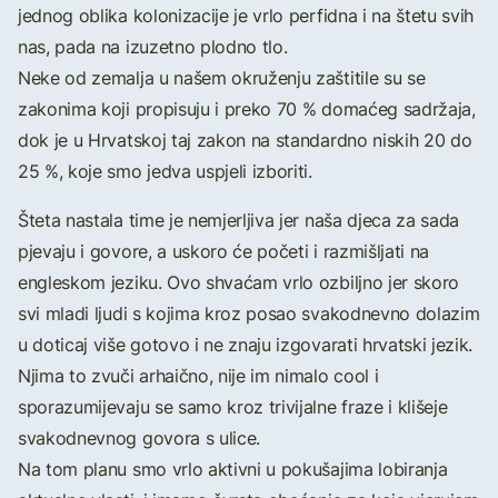
jednog oblika kolonizacije je vrlo perfidna i na štetu svih
nas, pada na izuzetno plodno tlo.
Neke od zemalja u našem okruženju zaštitile su se
zakonima koji propisuju i preko 70 % domaćeg sadržaja,
dok je u Hrvatskoj taj zakon na standardno niskih 20 do
25 %, koje smo jedva uspjeli izboriti.
Šteta nastala time je nemjerljiva jer naša djeca za sada
pjevaju i govore, a uskoro će početi i razmišljati na
engleskom jeziku. Ovo shvaćam vrlo ozbiljno jer skoro
svi mladi ljudi s kojima kroz posao svakodnevno dolazim
u doticaj više gotovo i ne znaju izgovarati hrvatski jezik.
Njima to zvuči arhaično, nije im nimalo cool i
sporazumijevaju se samo kroz trivijalne fraze i klišeje
svakodnevnog govora s ulice.
Na tom planu smo vrlo aktivni u pokušajima lobiranja