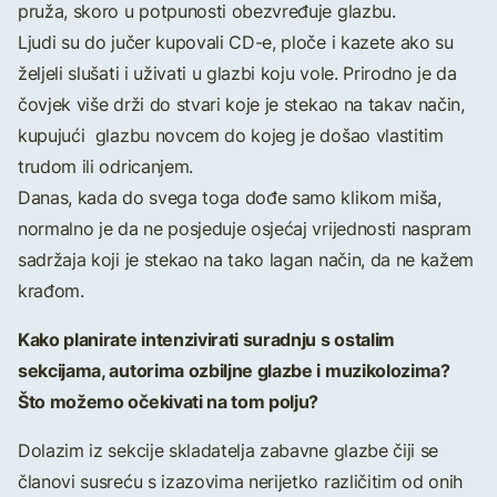
pruža, skoro u potpunosti obezvređuje glazbu.
Ljudi su do jučer kupovali CD-e, ploče i kazete ako su
željeli slušati i uživati u glazbi koju vole. Prirodno je da
čovjek više drži do stvari koje je stekao na takav način,
kupujući glazbu novcem do kojeg je došao vlastitim
trudom ili odricanjem.
Danas, kada do svega toga dođe samo klikom miša,
normalno je da ne posjeduje osjećaj vrijednosti naspram
sadržaja koji je stekao na tako lagan način, da ne kažem
krađom.
Kako planirate intenzivirati suradnju s ostalim
sekcijama, autorima ozbiljne glazbe i muzikolozima?
Što možemo očekivati na tom polju?
Dolazim iz sekcije skladatelja zabavne glazbe čiji se
članovi susreću s izazovima nerijetko različitim od onih