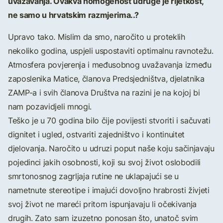
uvažavanja. Ovakva homogenost udruge je rijetkost,
ne samo u hrvatskim razmjerima..?
Upravo tako. Mislim da smo, naročito u proteklih
nekoliko godina, uspjeli uspostaviti optimalnu ravnotežu.
Atmosfera povjerenja i međusobnog uvažavanja između
zaposlenika Matice, članova Predsjedništva, djelatnika
ZAMP-a i svih članova Društva na razini je na kojoj bi
nam pozavidjeli mnogi.
Teško je u 70 godina bilo čije povijesti stvoriti i sačuvati
dignitet i ugled, ostvariti zajedništvo i kontinuitet
djelovanja. Naročito u udruzi poput naše koju sačinjavaju
pojedinci jakih osobnosti, koji su svoj život oslobodili
smrtonosnog zagrljaja rutine ne uklapajući se u
nametnute stereotipe i imajući dovoljno hrabrosti živjeti
svoj život ne mareći pritom ispunjavaju li očekivanja
drugih. Zato sam izuzetno ponosan što, unatoč svim