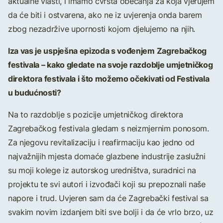
aktualne vlasti, i imamo čvrsta obećanja za koja vjerujem
da će biti i ostvarena, ako ne iz uvjerenja onda barem
zbog nezadržive upornosti kojom djelujemo na njih.
Iza vas je uspješna epizoda s vođenjem Zagrebačkog
festivala – kako gledate na svoje razdoblje umjetničkog
direktora festivala i što možemo očekivati od Festivala
u budućnosti?
Na to razdoblje s pozicije umjetničkog direktora
Zagrebačkog festivala gledam s neizmjernim ponosom.
Za njegovu revitalizaciju i reafirmaciju kao jedno od
najvažnijih mjesta domaće glazbene industrije zaslužni
su moji kolege iz autorskog uredništva, suradnici na
projektu te svi autori i izvođači koji su prepoznali naše
napore i trud. Uvjeren sam da će Zagrebački festival sa
svakim novim izdanjem biti sve bolji i da će vrlo brzo, uz