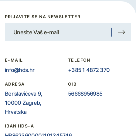
PRIJAVITE SE NA NEWSLETTER
E-MAIL
TELEFON
info@hds.hr
+385 1 4872 370
ADRESA
OIB
Berislavićeva 9,
56668956985
10000 Zagreb,
Hrvatska
IBAN HDS-A
HR8623600001101345746