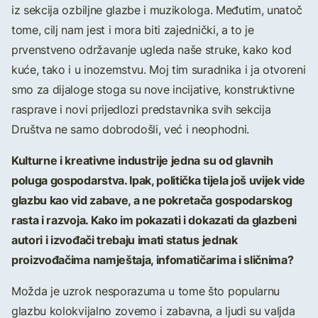
iz sekcija ozbiljne glazbe i muzikologa. Međutim, unatoč
tome, cilj nam jest i mora biti zajednički, a to je
prvenstveno održavanje ugleda naše struke, kako kod
kuće, tako i u inozemstvu. Moj tim suradnika i ja otvoreni
smo za dijaloge stoga su nove incijative, konstruktivne
rasprave i novi prijedlozi predstavnika svih sekcija
Društva ne samo dobrodošli, već i neophodni.
Kulturne i kreativne industrije jedna su od glavnih
poluga gospodarstva. Ipak, politička tijela još uvijek vide
glazbu kao vid zabave, a ne pokretača gospodarskog
rasta i razvoja. Kako im pokazati i dokazati da glazbeni
autori i izvođači trebaju imati status jednak
proizvođačima namještaja, infomatičarima i sličnima?
Možda je uzrok nesporazuma u tome što popularnu
glazbu kolokvijalno zovemo i zabavna, a ljudi su valjda