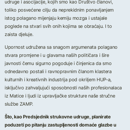
udruge i asocijacije, kojih smo kao Društvo članovi,
toliko posvećene cilju da neprekidnim ponavljanjem
istog polagano mijenjaju kemiju mozga i ustajale
poglede na stvari svih onih kojima se obraćaju. I to
zaista djeluje.
Upornost udružena sa snagom argumenata polagano
stvara promjene i u glavama naših političara i šire
javnosti čemu sigurno pogoduje i činjenica da smo
odnedavno postali i ravnopravnim članom klastera
kulturnih i kreativnih industrija pod okriljem HUP-a,
isključivo zahvaljujući sposobnosti naših profesionalaca
iz Matice i ljudi iz upravljačke strukture naše stručne
službe ZAMP.
Što, kao Predsjednik strukovne udruge, planirate
poduzeti po pitanju zastupljenosti domaće glazbe u