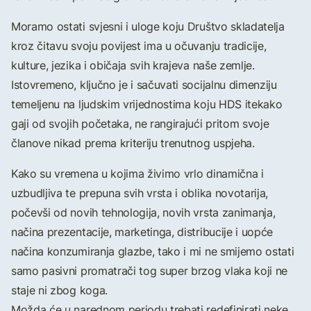
Moramo ostati svjesni i uloge koju Društvo skladatelja
kroz čitavu svoju povijest ima u očuvanju tradicije,
kulture, jezika i običaja svih krajeva naše zemlje.
Istovremeno, ključno je i sačuvati socijalnu dimenziju
temeljenu na ljudskim vrijednostima koju HDS itekako
gaji od svojih početaka, ne rangirajući pritom svoje
članove nikad prema kriteriju trenutnog uspjeha.
Kako su vremena u kojima živimo vrlo dinamična i
uzbudljiva te prepuna svih vrsta i oblika novotarija,
počevši od novih tehnologija, novih vrsta zanimanja,
načina prezentacije, marketinga, distribucije i uopće
načina konzumiranja glazbe, tako i mi ne smijemo ostati
samo pasivni promatrači tog super brzog vlaka koji ne
staje ni zbog koga.
Možda će u narednom periodu trebati redefinirati neke