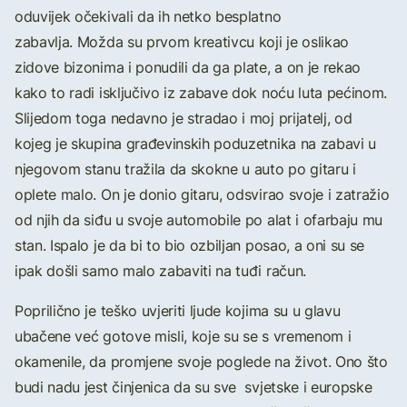
oduvijek očekivali da ih netko besplatno
zabavlja. Možda su prvom kreativcu koji je oslikao
zidove bizonima i ponudili da ga plate, a on je rekao
kako to radi isključivo iz zabave dok noću luta pećinom.
Slijedom toga nedavno je stradao i moj prijatelj, od
kojeg je skupina građevinskih poduzetnika na zabavi u
njegovom stanu tražila da skokne u auto po gitaru i
oplete malo. On je donio gitaru, odsvirao svoje i zatražio
od njih da siđu u svoje automobile po alat i ofarbaju mu
stan. Ispalo je da bi to bio ozbiljan posao, a oni su se
ipak došli samo malo zabaviti na tuđi račun.
Poprilično je teško uvjeriti ljude kojima su u glavu
ubačene već gotove misli, koje su se s vremenom i
okamenile, da promjene svoje poglede na život. Ono što
budi nadu jest činjenica da su sve svjetske i europske