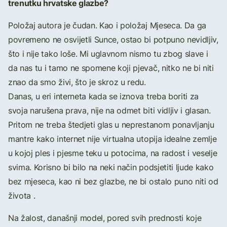
trenutku hrvatske glazbe?
Položaj autora je čudan. Kao i položaj Mjeseca. Da ga
povremeno ne osvijetli Sunce, ostao bi potpuno nevidljiv,
što i nije tako loše. Mi uglavnom nismo tu zbog slave i
da nas tu i tamo ne spomene koji pjevač, nitko ne bi niti
znao da smo živi, što je skroz u redu.
Danas, u eri interneta kada se iznova treba boriti za
svoja narušena prava, nije na odmet biti vidljiv i glasan.
Pritom ne treba štedjeti glas u neprestanom ponavljanju
mantre kako internet nije virtualna utopija idealne zemlje
u kojoj ples i pjesme teku u potocima, na radost i veselje
svima. Korisno bi bilo na neki način podsjetiti ljude kako
bez mjeseca, kao ni bez glazbe, ne bi ostalo puno niti od
života .
Na žalost, današnji model, pored svih prednosti koje