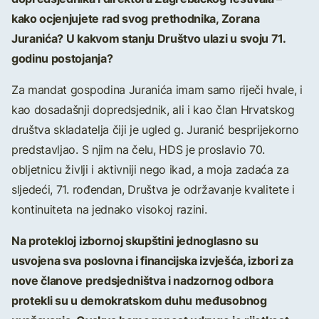
kako ocjenjujete rad svog prethodnika, Zorana
Juranića? U kakvom stanju Društvo ulazi u svoju 71.
godinu postojanja?
Za mandat gospodina Juranića imam samo riječi hvale, i
kao dosadašnji dopredsjednik, ali i kao član Hrvatskog
društva skladatelja čiji je ugled g. Juranić besprijekorno
predstavljao. S njim na čelu, HDS je proslavio 70.
obljetnicu življi i aktivniji nego ikad, a moja zadaća za
sljedeći, 71. rođendan, Društva je održavanje kvalitete i
kontinuiteta na jednako visokoj razini.
Na protekloj izbornoj skupštini jednoglasno su
usvojena sva poslovna i financijska izvješća, izbori za
nove članove predsjedništva i nadzornog odbora
protekli su u demokratskom duhu međusobnog