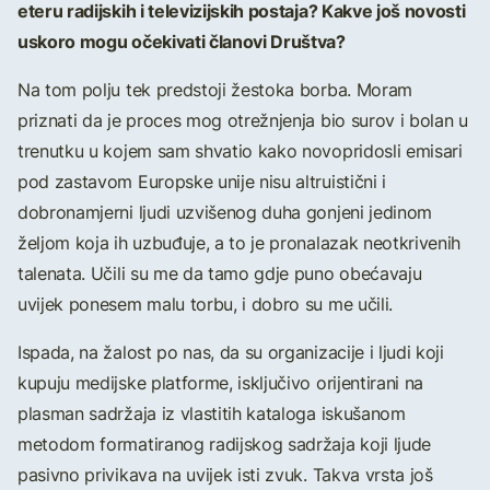
eteru radijskih i televizijskih postaja? Kakve još novosti
uskoro mogu očekivati članovi Društva?
Na tom polju tek predstoji žestoka borba. Moram
priznati da je proces mog otrežnjenja bio surov i bolan u
trenutku u kojem sam shvatio kako novopridosli emisari
pod zastavom Europske unije nisu altruistični i
dobronamjerni ljudi uzvišenog duha gonjeni jedinom
željom koja ih uzbuđuje, a to je pronalazak neotkrivenih
talenata. Učili su me da tamo gdje puno obećavaju
uvijek ponesem malu torbu, i dobro su me učili.
Ispada, na žalost po nas, da su organizacije i ljudi koji
kupuju medijske platforme, isključivo orijentirani na
plasman sadržaja iz vlastitih kataloga iskušanom
metodom formatiranog radijskog sadržaja koji ljude
pasivno privikava na uvijek isti zvuk. Takva vrsta još