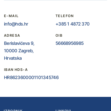
E-MAIL
TELEFON
info@hds.hr
+385 1 4872 370
ADRESA
OIB
Berislavićeva 9,
56668956985
10000 Zagreb,
Hrvatska
IBAN HDS-A
HR8623600001101345746
IZBORNIK
LINKOVI