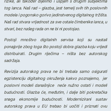
rizike, ali također dijelimo i uspjeh s drugim subjektima
tog lanca. Naš rad – glazba, jest temelj svih tih poslovnih
modela i pogonsko gorivo jedinstvenog digitalnog tržišta.
Naš rad stvara vrijednost za sve ostale čimbenike lanca, u
stvari, bez našeg rada on ne bi ni postojao.
Postoji mnoštvo digitalnih servisa koji su nastali
ponajprije zbog toga što postoji dobra glazba koju vrijedi
distribuirati. Drugim riječima – ništa bez autorskog
sadržaja.
Revizija autorskog prava ne bi trebala samo osigurati
egzistenciju digitalnog okruženja kakvo poznajemo, jer
poslovni modeli današnjice neće nužno ostati i modeli
budućnosti. Glazba će, međutim, i dalje biti pokretačka
snaga ekonomije budućnosti. Modernizirani sustav
autorskog prava u EU trebao bi uočiti i priznati ovu