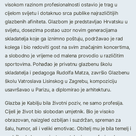
visokom razinom profesionalnosti ostavio je trag u
cijelom svijetu i dotaknuo srca publike najrazličitijih
glazbenih afiniteta. Glazbom je predstavljao Hrvatsku u
svijetu, dosezima postao uzor novim generacijama
skladatelja koje ga iznimno poštuju, podržavao je rad
kolega i bio redoviti gost na svim značajnim koncertima,
a slobodno je vrijeme od malena provodio u različitim
sportovima. Pohađao je privatnu glazbenu školu
skladatelja i pedagoga Rudolfa Matza, završio Glazbenu
školu Vatroslava Lisinskog u Zagrebu, kompoziciju
usavršavao u Parizu, a diplomirao je arhitekturu.
Glazba je Kabilju bila životni poziv, ne samo profesija.
Cijeli je život bio slobodan umjetnik. Bio je visoko
obrazovan, naizgled ozbiljan i suzdržan, spreman za
šalu, humor, ali i veliki emotivac. Obitelj mu je bila temelj i