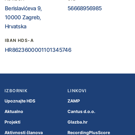
Berislavićeva 9,
56668956985
10000 Zagreb,
Hrvatska
IBAN HDS-A
HR8623600001101345746
IZBORNIK
LINKOVI
Upoznajte HDS
ZAMP
Aktualno
Cantus d.o.o.
Projekti
Glazba.hr
Aktivnosti članova
RecordingPlusScore