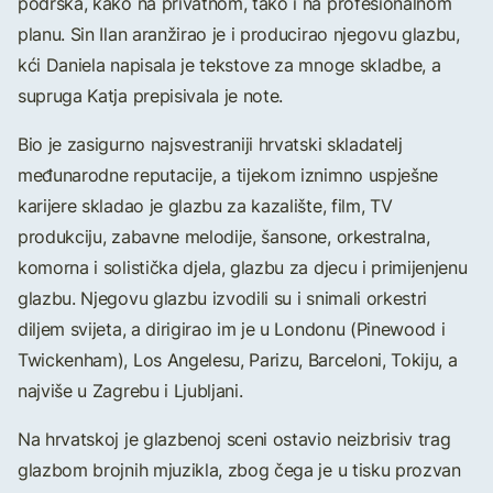
podrška, kako na privatnom, tako i na profesionalnom
planu. Sin Ilan aranžirao je i producirao njegovu glazbu,
kći Daniela napisala je tekstove za mnoge skladbe, a
supruga Katja prepisivala je note.
Bio je zasigurno najsvestraniji hrvatski skladatelj
međunarodne reputacije, a tijekom iznimno uspješne
karijere skladao je glazbu za kazalište, film, TV
produkciju, zabavne melodije, šansone, orkestralna,
komorna i solistička djela, glazbu za djecu i primijenjenu
glazbu. Njegovu glazbu izvodili su i snimali orkestri
diljem svijeta, a dirigirao im je u Londonu (Pinewood i
Twickenham), Los Angelesu, Parizu, Barceloni, Tokiju, a
najviše u Zagrebu i Ljubljani.
Na hrvatskoj je glazbenoj sceni ostavio neizbrisiv trag
glazbom brojnih mjuzikla, zbog čega je u tisku prozvan