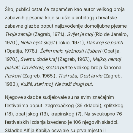
Široj publici ostat će zapamćen kao autor velikog broja
zabavnih pjesama koje su ušle u antologiju hrvatske
zabavne glazbe poput najizvođenije domoljubne pjesme
Tvoja zemlja
(Zagreb, 1971.),
Svijet je moj
(Rio de Janeiro,
1970.),
Neka cijeli svijet
(Tokio, 1971.),
Dan koji se pamti
(Opatija, 1978.),
Želim malo nježnosti i ljubavi
(Opatija,
1970.),
Svemu dođe kraj
(Zagreb, 1967.),
Majko, nemoj
plakati
,
Doviđenja, sretan put
te velikog broja šansona
Parkovi
(Zagreb, 1965.),
Ti si ruža
,
C’est la vie
(Zagreb,
1983.),
Kužiš, stari moj
,
Ne traži drugi put
.
Njegove skladbe sudjelovale su na svim značajnim
festivalima poput zagrebačkog (36 skladbi), splitskog
(18), opatijskog (13), krapinskog (7). Na sveukupno 76
festivalskih izdanja izvedeno je 106 njegovih skladbi.
Skladbe Alfija Kabilja osvajale su prva mjesta ili