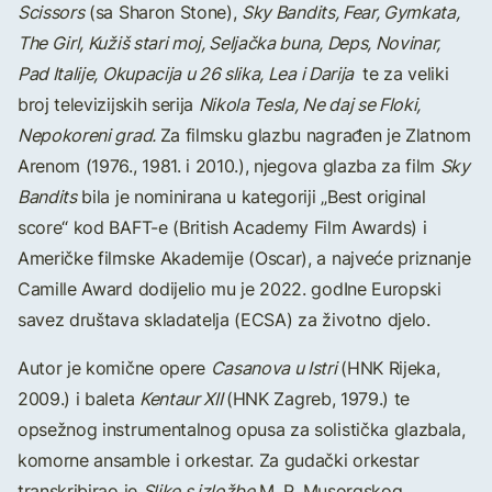
Scissors
(sa Sharon Stone),
Sky Bandits, Fear, Gymkata,
The Girl, Kužiš stari moj, Seljačka buna, Deps, Novinar,
Pad Italije, Okupacija u 26 slika, Lea i Darija
te za veliki
broj televizijskih serija
Nikola Tesla, Ne daj se Floki,
Nepokoreni grad.
Za filmsku glazbu nagrađen je Zlatnom
Arenom (1976., 1981. i 2010.), njegova glazba za film
Sky
Bandits
bila je nominirana u kategoriji „Best original
score“ kod BAFT-e (British Academy Film Awards) i
Američke filmske Akademije (Oscar), a najveće priznanje
Camille Award dodijelio mu je 2022. godIne Europski
savez društava skladatelja (ECSA) za životno djelo.
Autor je komične opere
Casanova u Istri
(HNK Rijeka,
2009.) i baleta
Kentaur XII
(HNK Zagreb, 1979.) te
opsežnog instrumentalnog opusa za solistička glazbala,
komorne ansamble i orkestar. Za gudački orkestar
transkribirao je
Slike s izložbe
M. P. Musorgskog