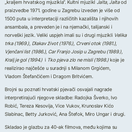
„kraljem hrvatskog mjuzikla“. Kultni mjuzikl
Jalta, Jalta
od
praizvedbe 1971. godine u Zagrebu izveden je više od
1500 puta u interpretaciji različitih kazališta i njihovih
ansambala, a preveden je i na njemački, talijanski i
norveški jezik. Veliki uspjeh imali su i drugi mjuzikli
Velika
trka
(1969.)
,
Dlakav život
(1976.),
Crveni otok
(1981.),
Vjenčani list (1986.), Car Franjo Josip u Zagrebu (1989.),
Kralj je gol (1994.)
i
Tko pjeva zlo ne misli
(1998.)
koje je
realizirao najčešće u suradnji s Milanom Grgićem,
Vladom Štefančićem i Dragom Britvićem.
Brojni su poznati hrvatski pjevači osvajali nagrade
interpretirajući njegove skladbe: Radojka Šverko, Ivo
Robić, Tereza Kesovija, Vice Vukov, Krunoslav Kićo
Slabinac, Betty Jurković, Ana Štefok, Miro Ungar i drugi.
Skladao je glazbu za 40-ak filmova, među kojima su