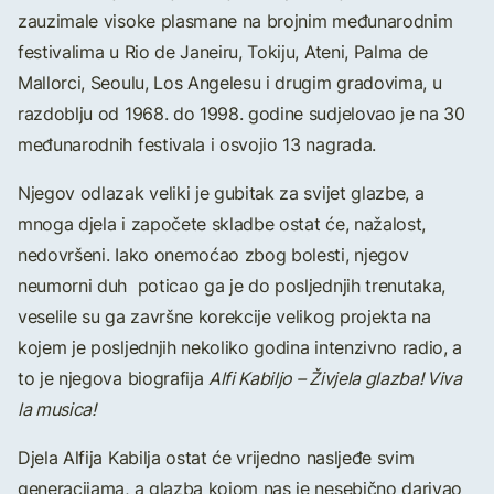
zauzimale visoke plasmane na brojnim međunarodnim
festivalima u Rio de Janeiru, Tokiju, Ateni, Palma de
Mallorci, Seoulu, Los Angelesu i drugim gradovima, u
razdoblju od 1968. do 1998. godine sudjelovao je na 30
međunarodnih festivala i osvojio 13 nagrada.
Njegov odlazak veliki je gubitak za svijet glazbe, a
mnoga djela i započete skladbe ostat će, nažalost,
nedovršeni. Iako onemoćao zbog bolesti, njegov
neumorni duh poticao ga je do posljednjih trenutaka,
veselile su ga završne korekcije velikog projekta na
kojem je posljednjih nekoliko godina intenzivno radio, a
to je njegova biografija
Alfi Kabiljo – Živjela glazba! Viva
la musica!
Djela Alfija Kabilja ostat će vrijedno nasljeđe svim
generacijama, a glazba kojom nas je nesebično darivao