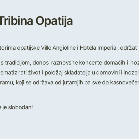
ribina Opatija
torima opatijske Ville Angioline i Hotela Imperial, održat
 s tradicijom, donosi raznovsne koncerte domaćih i inoz
tematizirati život i položaj skladatelja u domovini i in
u, koji se održava od jutarnjih pa sve do kasnovečernji
 je slobodan!
.