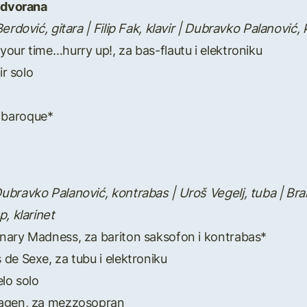
a dvorana
erdović, gitara | Filip Fak, klavir | Dubravko Palanović,
 your time…hurry up!, za bas-flautu i elektroniku
ir solo
*
 baroque*
bravko Palanović, kontrabas | Uroš Vegelj, tuba | Brani
, klarinet
inary Madness, za bariton saksofon i kontrabas*
s de Sexe, za tubu i elektroniku
elo solo
Plagen, za mezzosopran