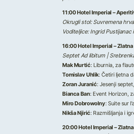
11:00 Hotel Imperial – Aperiti
Okrugli stol: Suvremena hrv
Voditeljice: Ingrid Pustijanac 
16:00 Hotel Imperial – Zlatn
Septet Ad libitum | Srebrenka
Mak Murtić
: Liburnia, za flaut
Tomislav Uhlik
: Četiri ljetna
Zoran Juranić
: Jesenji septet,
Bianca Ban
: Event Horizon, za 
Miro Dobrowolny
: Suite sur l
Nikša Njirić
: Razmišljanja i igr
20:00 Hotel Imperial – Zlatn