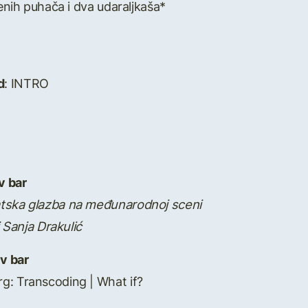
menih puhača i dva udaraljkaša*
d
: INTRO
v bar
atska glazba na međunarodnoj sceni
i Sanja Drakulić
iv bar
g: Transcoding | What if?