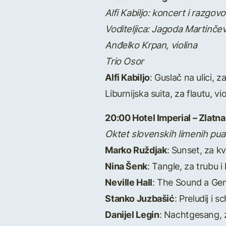
Alfi Kabiljo: koncert i razgo
Voditeljica: Jagoda Martinčev
Anđelko Krpan, violina
Trio Osor
Alfi Kabiljo
: Guslač na ulici, z
Liburnijska suita, za flautu, vio
20:00 Hotel Imperial – Zlatn
Oktet slovenskih limenih pua
Marko Ruždjak
: Sunset, za k
Nina Šenk
: Tangle, za trubu 
Neville Hall
: The Sound a Gem
Stanko Juzbašić
: Preludij i 
Danijel Legin
: Nachtgesang, z