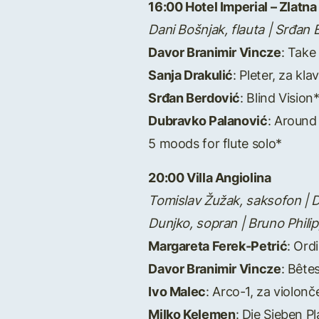
16:00 Hotel Imperial – Zlatn
Dani Bošnjak, flauta | Srđan B
Davor Branimir Vincze
: Take
Sanja Drakulić
: Pleter, za klav
Srđan Berdović
: Blind Vision
Dubravko Palanović
: Around
5 moods for flute solo*
20:00 Villa Angiolina
Tomislav Žužak, saksofon | Du
Dunjko, sopran | Bruno Philipp
Margareta Ferek-Petrić
: Ord
Davor Branimir Vincze
: Bête
Ivo Malec
: Arco-1, za violonč
Milko Kelemen
: Die Sieben 