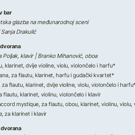
v bar
atska glazba na međunarodnoj sceni
i Sanja Drakulić
a dvorana
 Poljak, klavir | Branko Mihanović, oboa
u, klarinet, dvije violine, violu, violončelo i harfu*
 dana, za flautu, klarinet, harfu i gudački kvartet*
 za flautu, klarinet, dvije violine, violu, violončelo i harfu
flautu, klarinet, violinu, violončelo i klavir
’accord mystique, za flautu, obou, klarinet, violinu, violu,
e, za klarinet i klavir
a dvorana