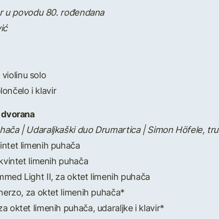
vor u povodu 80. rođendana
ić
a violinu solo
lončelo i klavir
a dvorana
hača | Udaraljkaški duo Drumartica | Simon Höfele, trub
vintet limenih puhača
i kvintet limenih puhača
med Light II, za oktet limenih puhača
scherzo, za oktet limenih puhača*
a oktet limenih puhača, udaraljke i klavir*