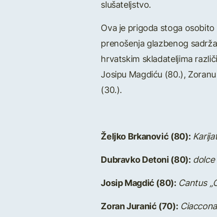
slušateljstvo.
Ova je prigoda stoga osobito 
prenošenja glazbenog sadržaja
hrvatskim skladateljima različ
Josipu Magdiću (80.), Zoranu J
(30.).
Željko Brkanović (80):
Karija
Dubravko Detoni (80):
dolce
Josip Magdić (80):
Cantus „
Zoran Juranić (70):
Ciaccona