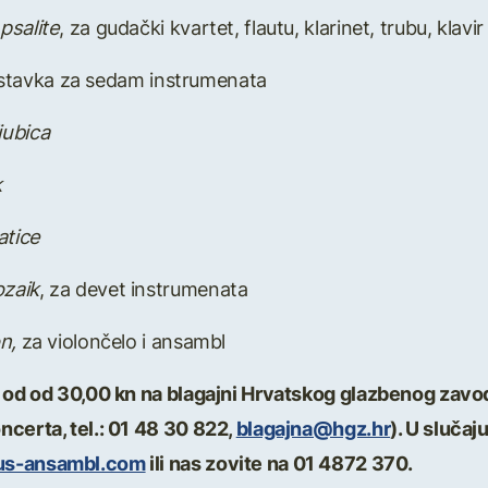
psalite
, za gudački kvartet, flautu, klarinet, trubu, klavir
i stavka za sedam instrumenata
ica
k
ce
zaik
, za devet instrumenata
on,
za violončelo i ansambl
i od od 30,00 kn na blagajni Hrvatskog glazbenog zavod
ncerta, tel.: 01 48 30 822,
blagajna@hgz.hr
). U slučaj
us-ansambl.com
ili nas zovite na 01 4872 370.