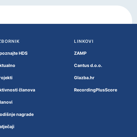
ZBORNIK
LINKOVI
poznajte HDS
ZAMP
ktualno
Cantus d.o.o.
rojekti
Glazba.hr
ktivnosti članova
RecordingPlusScore
lanovi
odišnje nagrade
atječaji