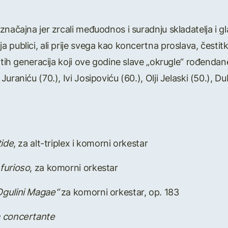
značajna jer zrcali međuodnos i suradnju skladatelja i g
 publici, ali prije svega kao koncertna proslava, čest
itih generacija koji ove godine slave „okrugle“ rođendan
uraniću (70.), Ivi Josipoviću (60.), Olji Jelaski (50.), 
tide
, za alt-triplex i komorni orkestar
 furioso
, za komorni orkestar
Ogulini Magae“
za komorni orkestar, op. 183
 concertante