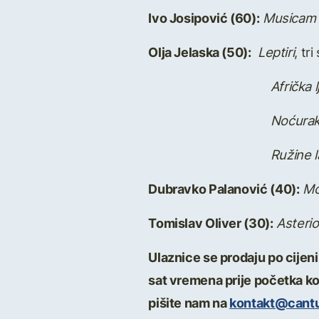
Ivo Josipović (60):
Musicam 
Olja Jelaska (50):
Leptiri
, tr
Afrička ljub
Noćura
Ružine lati
Dubravko Palanović (40):
Mo
Tomislav Oliver (30):
Asteri
Ulaznice se prodaju po cijen
sat vremena prije početka ko
pišite nam na
kontakt@cant