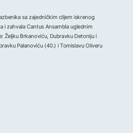
lazbenika sa zajedničkim ciljem iskrenog
itka i zahvala Cantus Ansambla uglednim
e: Željku Brkanoviću, Dubravku Detoniju i
Dubravku Palanoviću (40.) i Tomislavu Oliveru