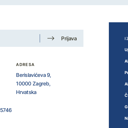
Prijava
I
U
A
ADRESA
P
Berislavićeva 9,
10000 Zagreb,
A
Hrvatska
Č
G
5746
N