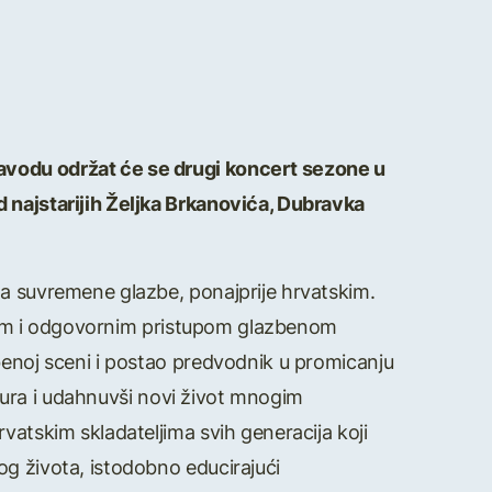
avodu održat će se drugi koncert sezone u
d najstarijih Željka Brkanovića, Dubravka
ma suvremene glazbe, ponajprije hrvatskim.
oznim i odgovornim pristupom glazbenom
benoj sceni i postao predvodnik u promicanju
titura i udahnuvši novi život mnogim
vatskim skladateljima svih generacija koji
og života, istodobno educirajući