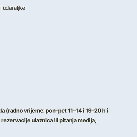
 i udaraljke
a (radno vrijeme: pon–pet 11–14 i 19–20 h i
u rezervacije ulaznica ili pitanja medija,