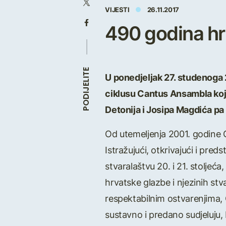
VIJESTI
26.11.2017
490 godina hr
PODIJELITE
U ponedjeljak 27. studenoga
ciklusu Cantus Ansambla koji
Detonija i Josipa Magdića pa
Od utemeljenja 2001. godine C
Istražujući, otkrivajući i pr
stvaralaštvu 20. i 21. stolje
hrvatske glazbe i njezinih stv
respektabilnim ostvarenjima, 
sustavno i predano sudjeluju,