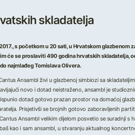
vatskih skladatelja
 2017., s početkom u 20 sati, u Hrvatskom glazbenom z
m će se proslaviti 490 godina hrvatskih skladatelja, o
 do najmlađeg Tomislava Olivera.
antus Ansambl živi u glazbenoj simbiozi sa skladatelji
edstavljajući novo i dotad neistraženo, ansambl je studi
ća, ispunio dotad gotovo prazan prostor na domaćoj glaz
aratelja. Prisjetivši se brojnih gotovo zaboravljenih par
Cantus Ansambl velikim dijelom posvetio se suradnji s hr
 baš kao i sam ansambl, u stvaranju aktualnog koncertn