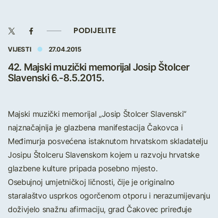
PODIJELITE
VIJESTI
27.04.2015
42. Majski muzički memorijal Josip Štolcer
Slavenski 6.-8.5.2015.
Majski muzički memorijal „Josip Štolcer Slavenski“
najznačajnija je glazbena manifestacija Čakovca i
Međimurja posvećena istaknutom hrvatskom skladatelju
Josipu Štolceru Slavenskom kojem u razvoju hrvatske
glazbene kulture pripada posebno mjesto.
Osebujnoj umjetničkoj ličnosti, čije je originalno
staralaštvo usprkos ogorčenom otporu i nerazumijevanju
doživjelo snažnu afirmaciju, grad Čakovec priređuje