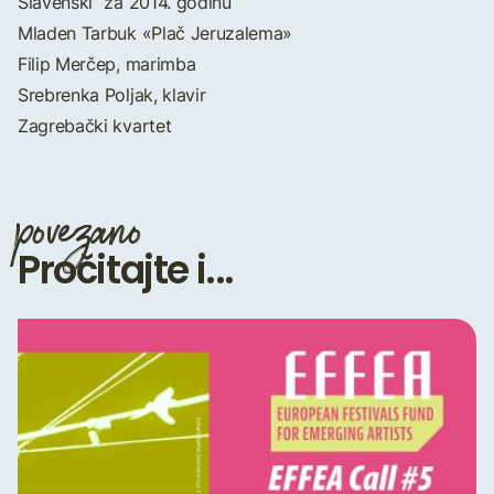
Slavenski” za 2014. godinu
Mladen Tarbuk «Plač Jeruzalema»
Filip Merčep, marimba
Srebrenka Poljak, klavir
Zagrebački kvartet
povezano
Pročitajte i...