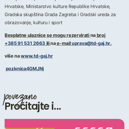
Hrvatske, Ministarstvo kulture Republike Hrvatske,
Gradska skupština Grada Zagreba i Gradski ureda za
obrazovanje, kulturu i sport
Besplatne ulaznice se mogu rezervirati
na
broj
+385 91 531 2663
ili
na
e-mail
uprava@td-gaj.hr
.
više na
www.td-gaj.hr
pozivnica4GMJNj
povezano
Pročitajte i...