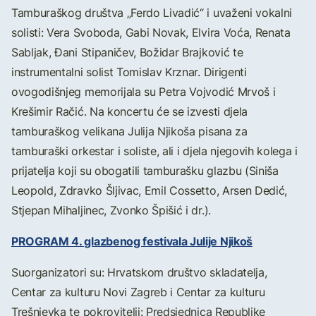
Tamburaškog društva „Ferdo Livadić“ i uvaženi vokalni
solisti: Vera Svoboda, Gabi Novak, Elvira Voća, Renata
Sabljak, Đani Stipaničev, Božidar Brajković te
instrumentalni solist Tomislav Krznar. Dirigenti
ovogodišnjeg memorijala su Petra Vojvodić Mrvoš i
Krešimir Račić. Na koncertu će se izvesti djela
tamburaškog velikana Julija Njikoša pisana za
tamburaški orkestar i soliste, ali i djela njegovih kolega i
prijatelja koji su obogatili tamburašku glazbu (Siniša
Leopold, Zdravko Šljivac, Emil Cossetto, Arsen Dedić,
Stjepan Mihaljinec, Zvonko Špišić i dr.).
PROGRAM 4. glazbenog festivala Julije Njikoš
Suorganizatori su: Hrvatskom društvo skladatelja,
Centar za kulturu Novi Zagreb i Centar za kulturu
Trešnjevka te pokrovitelji: Predsjednica Republike