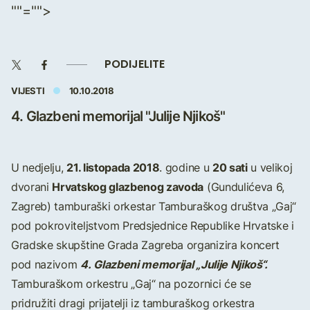
""="">
PODIJELITE
VIJESTI
10.10.2018
4. Glazbeni memorijal "Julije Njikoš"
21. listopada 2018
20 sati
U nedjelju,
. godine u
u velikoj
Hrvatskog glazbenog zavoda
dvorani
(Gundulićeva 6,
Zagreb) tamburaški orkestar Tamburaškog društva „Gaj“
pod pokroviteljstvom Predsjednice Republike Hrvatske i
Gradske skupštine Grada Zagreba organizira koncert
4
.
Glazbeni memorijal „Julije Njikoš“.
pod nazivom
Tamburaškom orkestru „Gaj“ na pozornici će se
pridružiti dragi prijatelji iz tamburaškog orkestra