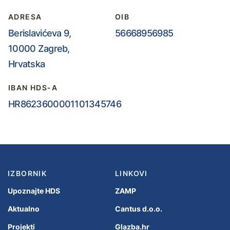
ADRESA
OIB
Berislavićeva 9,
56668956985
10000 Zagreb,
Hrvatska
IBAN HDS-A
HR8623600001101345746
IZBORNIK
LINKOVI
Upoznajte HDS
ZAMP
Aktualno
Cantus d.o.o.
Projekti
Glazba.hr