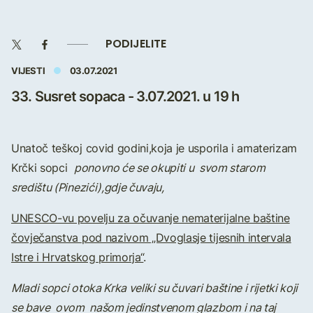
PODIJELITE
VIJESTI
03.07.2021
33. Susret sopaca - 3.07.2021. u 19 h
Unatoč teškoj covid godini,koja je usporila i amaterizam
Krčki sopci
ponovno će se okupiti u
svom starom
središtu (Pinezići),gdje čuvaju,
UNESCO-vu povelju za očuvanje nematerijalne baštine
čovječanstva
pod nazivom „Dvoglasje tijesnih intervala
Istre i Hrvatskog primorja“
.
Mladi sopci otoka Krka veliki su čuvari baštine i rijetki koji
se bave ovom
našom jedinstvenom glazbom i na taj