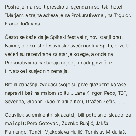
Poslije je mali split preselio u legendarni splitski hotel
“Marjan”, a trajna adresa je na Prokurativama , na Trgu dr.
Franje Tuđmana.
Često se kaže da je Splitski festival njihov stariji brat.
Naime, dio su iste festivalske svečanosti u Splitu, prve tri
večeri su rezervirane za starije kolege, a onda na
Prokurativama nastupaju najbolji mladi pjevači iz
Hrvatske i susjednih zemalja.
Brojni današnji izvođači svoje su prve glazbene korake
napravili baš na malom splitu… Lana Klingor, Peco, TBF,
Severina, Gibonni (kao mladi autor), Dražen Zečić………
Oduvijek su eminentni skladatelji bili potpisnici skladbi za
mali split: Pero Gotovac , Zdenko Runjić, Jakša
Fiamengo, Tonči i Vjekoslava Huljić, Tomislav Mrduljaš,