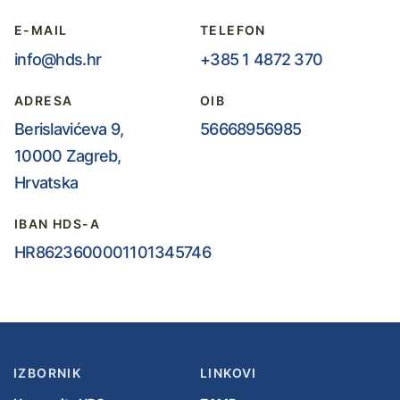
E-MAIL
TELEFON
info@hds.hr
+385 1 4872 370
ADRESA
OIB
Berislavićeva 9,
56668956985
10000 Zagreb,
Hrvatska
IBAN HDS-A
HR8623600001101345746
IZBORNIK
LINKOVI