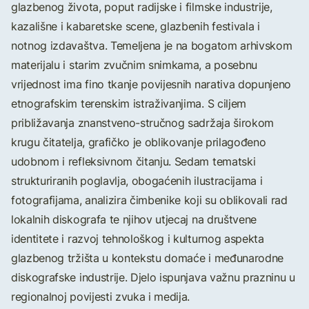
glazbenog života, poput radijske i filmske industrije,
kazališne i kabaretske scene, glazbenih festivala i
notnog izdavaštva. Temeljena je na bogatom arhivskom
materijalu i starim zvučnim snimkama, a posebnu
vrijednost ima fino tkanje povijesnih narativa dopunjeno
etnografskim terenskim istraživanjima. S ciljem
približavanja znanstveno-stručnog sadržaja širokom
krugu čitatelja, grafičko je oblikovanje prilagođeno
udobnom i refleksivnom čitanju. Sedam tematski
strukturiranih poglavlja, obogaćenih ilustracijama i
fotografijama, analizira čimbenike koji su oblikovali rad
lokalnih diskografa te njihov utjecaj na društvene
identitete i razvoj tehnološkog i kulturnog aspekta
glazbenog tržišta u kontekstu domaće i međunarodne
diskografske industrije. Djelo ispunjava važnu prazninu u
regionalnoj povijesti zvuka i medija.