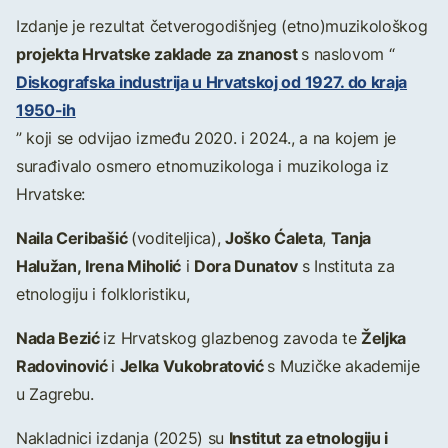
Izdanje je rezultat četverogodišnjeg (etno)muzikološkog
projekta Hrvatske zaklade za znanost
s naslovom “
Diskografska industrija u Hrvatskoj od 1927. do kraja
1950-ih
” koji se odvijao između 2020. i 2024., a na kojem je
surađivalo osmero etnomuzikologa i muzikologa iz
Hrvatske:
Naila Ceribašić
Joško Ćaleta
Tanja
(voditeljica),
,
Halužan, Irena Miholić
Dora Dunatov
i
s Instituta za
etnologiju i folkloristiku,
Nada Bezić
Željka
iz Hrvatskog glazbenog zavoda te
Radovinović
Jelka Vukobratović
i
s Muzičke akademije
u Zagrebu.
Institut za etnologiju i
Nakladnici izdanja (2025) su