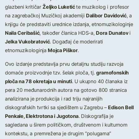
Željko Luketić
glazbeni kritičar
te muzikolog i profesor
Dalibor Davidović
na zagrebačkoj Muzičkoj akademiji
, a
knjigu će predstaviti urednice izdanja, etnomuzikologinje
Naila Ceribašić
Dora Dunatov
, također članica HDS-a,
i
Jelka Vukobratović
. Događaj će moderirati
Mojca Piškor
etnomuzikologinja
.
Ovo izdanje predstavlja prvu detaljnu studiju razvoja
gramofonskih
domaće proizvodnje tzv. šelak ploča, tj.
ploča na 78 okretaja u minuti
. U ukupno 40 članaka iz
pera 20 međunarodnih autora na gotovo 800 stranica
analizirana je produkcija i rad triju najranijih
Edison Bell
diskografskih tvrtki sa sjedištem u Zagrebu –
Penkale, Elektrotona i Jugotona
. Diskografija je
sagledana u širem političkom, društvenom i kulturnom
kontekstu, a premrežena je drugim “polugama”