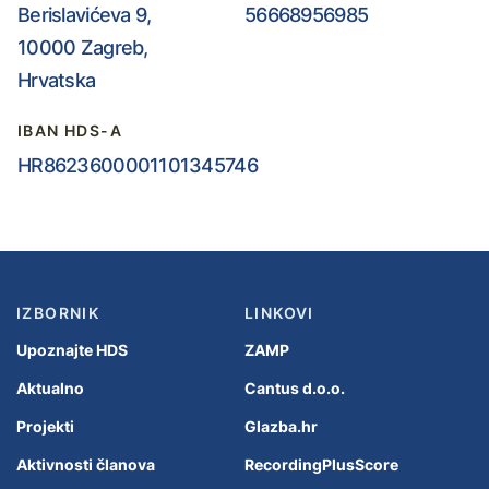
Berislavićeva 9,
56668956985
10000 Zagreb,
Hrvatska
IBAN HDS-A
HR8623600001101345746
IZBORNIK
LINKOVI
Upoznajte HDS
ZAMP
Aktualno
Cantus d.o.o.
Projekti
Glazba.hr
Aktivnosti članova
RecordingPlusScore