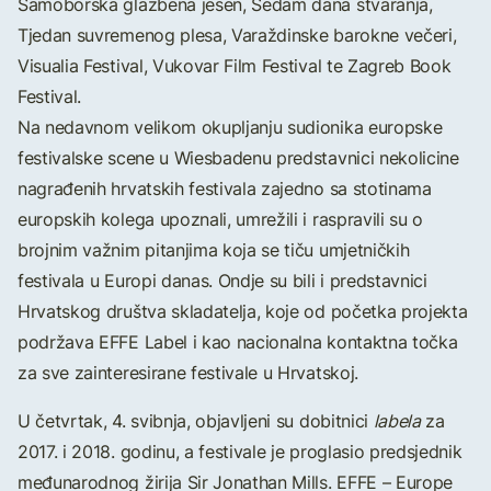
Samoborska glazbena jesen, Sedam dana stvaranja,
Tjedan suvremenog plesa, Varaždinske barokne večeri,
Visualia Festival, Vukovar Film Festival te Zagreb Book
Festival.
Na nedavnom velikom okupljanju sudionika europske
festivalske scene u Wiesbadenu predstavnici nekolicine
nagrađenih hrvatskih festivala zajedno sa stotinama
europskih kolega upoznali, umrežili i raspravili su o
brojnim važnim pitanjima koja se tiču umjetničkih
festivala u Europi danas. Ondje su bili i predstavnici
Hrvatskog društva skladatelja, koje od početka projekta
podržava EFFE Label i kao nacionalna kontaktna točka
za sve zainteresirane festivale u Hrvatskoj.
U četvrtak, 4. svibnja, objavljeni su dobitnici
labela
za
2017. i 2018. godinu, a festivale je proglasio predsjednik
međunarodnog žirija Sir Jonathan Mills. EFFE – Europe