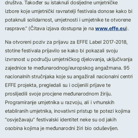
društva. Također su istaknuli dosljedne umjetničke
izbore koje umjetnički ravnatelji festivala donose kako bi
potaknuli solidarnost, umjetnosti i umjetnike te otvorene
www.effe.eu
rasprave.” (Čitava izjava dostupna je na
).
Na otvoreni poziv za prijavu za EFFE Label 2017-2018,
stotine festivala prijavilo se kako bi pokazali svoju
izvrsnost u području umjetničkog djelovanja, uključivanja
zajednice te međunarodnog/europskog angažmana. 95
nacionalnih stručnjaka koje su angažirali nacionalni centri
EFFE projekta, pregledali su i ocijenili prijave te
proslijedili svoje procjene međunarodnom žiriju.
Programiranje umjetnika u razvoju, ali i vrhunskih
etabliranih umjetnika, inovativni pristup te potezi kojima
“osvježavaju” festivalski identitet neke su od jakih
osobina kojima je međunarodni žiri bio oduševljen.