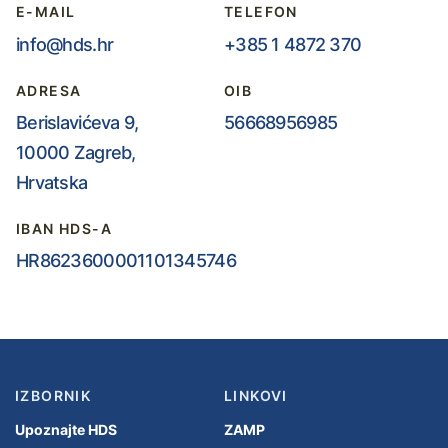
E-MAIL
TELEFON
info@hds.hr
+385 1 4872 370
ADRESA
OIB
Berislavićeva 9,
56668956985
10000 Zagreb,
Hrvatska
IBAN HDS-A
HR8623600001101345746
IZBORNIK
LINKOVI
Upoznajte HDS
ZAMP