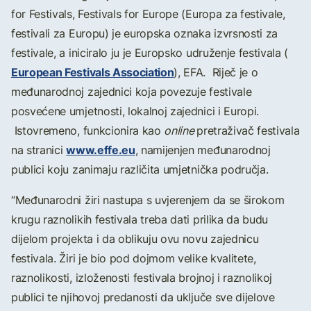
for Festivals, Festivals for Europe (Europa za festivale,
festivali za Europu) je europska oznaka izvrsnosti za
festivale, a iniciralo ju je Europsko udruženje festivala (
European Festivals Association
), EFA. Riječ je o
međunarodnoj zajednici koja povezuje festivale
posvećene umjetnosti, lokalnoj zajednici i Europi.
Istovremeno, funkcionira kao
online
pretraživač festivala
www.effe.eu
na stranici
, namijenjen međunarodnoj
publici koju zanimaju različita umjetnička područja.
“Međunarodni žiri nastupa s uvjerenjem da se širokom
krugu raznolikih festivala treba dati prilika da budu
dijelom projekta i da oblikuju ovu novu zajednicu
festivala. Žiri je bio pod dojmom velike kvalitete,
raznolikosti, izloženosti festivala brojnoj i raznolikoj
publici te njihovoj predanosti da uključe sve dijelove