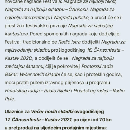
novčane nagrade Festivala:
Nagrada za najbolji tekst
,
Nagrada za najbolju skladbu – ČAnsonu
,
Nagrada za
najbolju interpretaciju
i
Nagrada publike
, a uručit će se i
prestižno festivalsko priznaje
Nagrada za najboljeg
kantautora
. Pored spomenutih nagrada koje dodjeljuje
Festival, tradicionalno će
Radio Istra
dodijeliti
Nagradu za
najizvođeniju skladbu
prošlogodišnjeg
16. ČAnsonfesta –
Kastav 2020.
, a dodijelit će se i
Nagrada za najbolju
zavičajnu šansonu
, čiji je pokrovitelj
Pomorski radio
Bakar
.
Večer novih skladbi
će se, kao i proteklih godina,
moći pratiti putem izravnog prijenosa u programu
Hrvatskog radija – Radio Rijeke
i
Hrvatskog radija – Radio
Pule
.
Ulaznice za
Večer novih skladbi
ovogodišnjeg
17. ČAnsonfesta – Kastav 2021.
po cijeni od 70 kn
u pretprodaji na sljedećim prodajnim mjestima
: