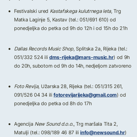
Festivalski ured
Kastafskega kulutrnega leta
, Trg
Matka Laginje 5, Kastav (tel.: 051/691 610) od
ponedjeljka do petka od 9h do 12h i od 15h do 21h
Dallas Records Music Shop
, Splitska 2a, Rijeka (tel.:
dms-rijeka@mars-music.hr
051/332 524 ili
) od 9h
do 20h, subotom od 9h do 14h, nedjeljom zatvoreno
Foto Revija
, Užarska 28, Rijeka (tel.: 051/315 261,
fotorevijarijeka@gmail.com
091/526 04 34 ili
) od
ponedjeljka do petka od 8h do 17h
Agencija
New Sound d.o.o.
, Trg maršala Tita 2,
info@newsound.hr
Matulji (tel.: 098/189 46 87 ili
)