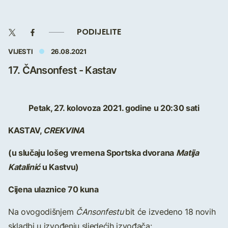
PODIJELITE
VIJESTI
26.08.2021
17. ČAnsonfest - Kastav
Petak, 27. kolovoza 2021. godine u 20:30 sati
KASTAV,
CREKVINA
(u slučaju lošeg vremena Sportska dvorana
Matija
Katalinić
u Kastvu)
Cijena ulaznice 70 kuna
Na ovogodišnjem
ČAnsonfestu
bit će izvedeno 18 novih
skladbi u izvođenju sljedećih izvođača: