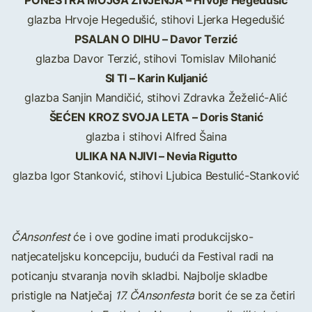
glazba Hrvoje Hegedušić, stihovi Ljerka Hegedušić
PSALAN O DIHU – Davor Terzić
glazba Davor Terzić, stihovi Tomislav Milohanić
SI TI – Karin Kuljanić
glazba Sanjin Mandičić, stihovi Zdravka Žeželić-Alić
ŠEĆEN KROZ SVOJA LETA – Doris Stanić
glazba i stihovi Alfred Šaina
ULIKA NA NJIVI – Nevia Rigutto
glazba Igor Stanković, stihovi Ljubica Bestulić-Stanković
ČAnsonfest
će i ove godine imati produkcijsko-
natjecateljsku koncepciju, budući da Festival radi na
poticanju stvaranja novih skladbi. Najbolje skladbe
pristigle na Natječaj
17. ČAnsonfesta
borit će se za četiri