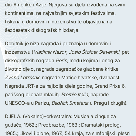
dio Amerike i Azije. Njegova su djela izvođena na svim
kontinentima, na najvažnijim svjetskim festivalima,
tiskana u domovini i inozemstvu te objavljena na
šezdesetak diskografskih izdanja.
Dobitnik je niza nagrada i priznanja u domovini i
inozemstvu (
Vladimir Nazor
,
Josip Štolcer Slavenski
, pet
diskografskih nagrada
Porin
, među kojima i onog za
životno djelo, nagrade zagrebačke glazbene kritike
Zvono Lotrščak
, nagrade Matice hrvatske, dvanaest
Nagrada JRT-a za najbolja djela godine, Grand Prixa 6.
pariškog bijenala mladih,
Premio Italia
, nagrade
UNESCO-a u Parizu,
Bedřich Smetana
u Pragu i drugih).
DJELA. (Vokalno)–orkestralna: Musica a cinque za
gudače, 1962.; Preobrazbe, 1963.; Dramatski prolog,
1965.; Likovi i plohe, 1967.; 54 kraja, za simfonijski, plesni