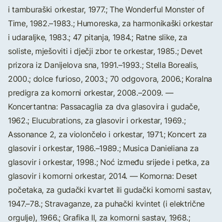
i tamburaški orkestar, 1977.; The Wonderful Monster of
Time, 1982.–1983.; Humoreska, za harmonikaški orkestar
i udaraljke, 1983.; 47 pitanja, 1984.; Ratne slike, za
soliste, mješoviti i dječji zbor te orkestar, 1985.; Devet
prizora iz Danijelova sna, 1991.–1993.; Stella Borealis,
2000.; dolce furioso, 2003.; 70 odgovora, 2006.; Koralna
predigra za komorni orkestar, 2008.–2009. —
Koncertantna: Passacaglia za dva glasovira i gudače,
1962.; Elucubrations, za glasovir i orkestar, 1969.;
Assonance 2, za violončelo i orkestar, 1971.; Koncert za
glasovir i orkestar, 1986.–1989.; Musica Danieliana za
glasovir i orkestar, 1998.; Noć između srijede i petka, za
glasovir i komorni orkestar, 2014. — Komorna: Deset
početaka, za gudački kvartet ili gudački komorni sastav,
1947.–78.; Stravaganze, za puhački kvintet (i električne
orgulje), 1966.; Grafika II, za komorni sastav, 1968.;