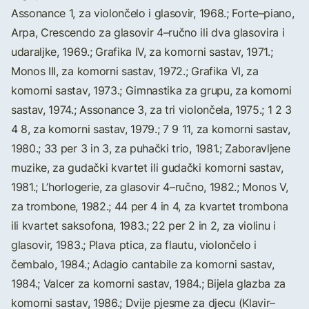
Assonance 1, za violončelo i glasovir, 1968.; Forte–piano,
Arpa, Crescendo za glasovir 4–ručno ili dva glasovira i
udaraljke, 1969.; Grafika IV, za komorni sastav, 1971.;
Monos III, za komorni sastav, 1972.; Grafika VI, za
komorni sastav, 1973.; Gimnastika za grupu, za komorni
sastav, 1974.; Assonance 3, za tri violončela, 1975.; 1 2 3
4 8, za komorni sastav, 1979.; 7 9 11, za komorni sastav,
1980.; 33 per 3 in 3, za puhački trio, 1981.; Zaboravljene
muzike, za gudački kvartet ili gudački komorni sastav,
1981.; L’horlogerie, za glasovir 4–ručno, 1982.; Monos V,
za trombone, 1982.; 44 per 4 in 4, za kvartet trombona
ili kvartet saksofona, 1983.; 22 per 2 in 2, za violinu i
glasovir, 1983.; Plava ptica, za flautu, violončelo i
čembalo, 1984.; Adagio cantabile za komorni sastav,
1984.; Valcer za komorni sastav, 1984.; Bijela glazba za
komorni sastav, 1986.; Dvije pjesme za djecu (Klavir–