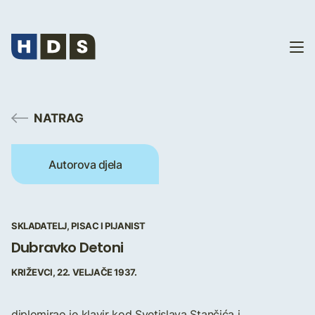
NATRAG
Autorova djela
SKLADATELJ, PISAC I PIJANIST
Dubravko Detoni
KRIŽEVCI, 22. VELJAČE 1937.
diplomirao je klavir kod Svetislava Stančića i