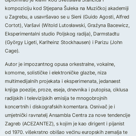
kompoziciju kod Stjepana Šuleka na Muzičkoj akademiji
u Zagrebu, a usavršavao se u Sieni (Guido Agosti, Alfred
Cortot), Varšavi (Witold Lutosławski, Graźyna Bacewicz,
Eksperimentalni studio Poljskog radija), Darmstadtu
(György Ligeti, Karlheinz Stockhausen) i Parizu (John
Cage).
Autor je impozantnog opusa orkestralne, vokalne,
komorne, solističke i elektroničke glazbe, niza
multimedijalnih projekata i eksperimenata, jedanaest
knjiga poezije, proze, eseja, dnevnika i putopisa, ciklusa
radijskih i televizijskih emisija te mnogobrojnih
koncertnih i diskografskih komentara. Osnivač je i
umjetnički ravnatelj Ansambla Centra za nove tendencije
Zagreb (ACEZANTEZ), s kojim je kao dirigent i pijanist
od 1970. višekratno obišao većinu europskih zemalja te