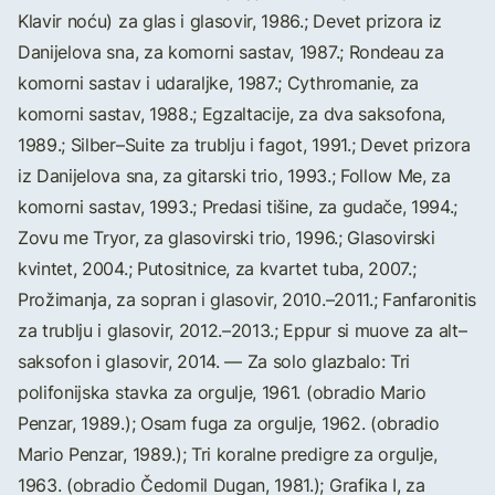
Klavir noću) za glas i glasovir, 1986.; Devet prizora iz
Danijelova sna, za komorni sastav, 1987.; Rondeau za
komorni sastav i udaraljke, 1987.; Cythromanie, za
komorni sastav, 1988.; Egzaltacije, za dva saksofona,
1989.; Silber–Suite za trublju i fagot, 1991.; Devet prizora
iz Danijelova sna, za gitarski trio, 1993.; Follow Me, za
komorni sastav, 1993.; Predasi tišine, za gudače, 1994.;
Zovu me Tryor, za glasovirski trio, 1996.; Glasovirski
kvintet, 2004.; Putositnice, za kvartet tuba, 2007.;
Prožimanja, za sopran i glasovir, 2010.–2011.; Fanfaronitis
za trublju i glasovir, 2012.–2013.; Eppur si muove za alt–
saksofon i glasovir, 2014. — Za solo glazbalo: Tri
polifonijska stavka za orgulje, 1961. (obradio Mario
Penzar, 1989.); Osam fuga za orgulje, 1962. (obradio
Mario Penzar, 1989.); Tri koralne predigre za orgulje,
1963. (obradio Čedomil Dugan, 1981.); Grafika I, za