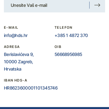
E-MAIL
TELEFON
info@hds.hr
+385 1 4872 370
ADRESA
OIB
Berislavićeva 9,
56668956985
10000 Zagreb,
Hrvatska
IBAN HDS-A
HR8623600001101345746