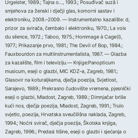
Urgeister, 1989.; Tajna o…, 1993.; Posuđivač suzâ i
smjehova za ženski i dječji glas, komorni sastav i
elektroniku, 2008.–2009. — Instrumentalno kazalište: d,
prizor za svirača, čembalo i elektroniku, 1970.; La voix
du silence, 1972.; Taboo, 1975.; Hommage à Cage(l),
1977.; Prikazanje prvo, 1981.; The Devil of Bop, 1984.;
Fauxbourdon za multiinstrumentalista, 1987. — Glazba
za kazalište, film i televiziju.— Knjige:Panopticum
musicum, eseji o glazbi, MIC KDZ–a, Zagreb, 1981.;
Glasovir na koturaljkama, dječja poezija, Svjetlost,
Sarajevo, 1989.; Prekrasno čudovište vremena, pjesnički
eseji o glazbi, Mladost, Zagreb, 1989.; Dimnjačar briše
kući nos, dječja poezija, Mladost, Zagreb, 1991.; Trulo
svjetlo, poezija, Hrvatska sveučilišna naklada, Zagreb,
1994.; Noćni svirač, dječja poezija, Školska knjiga,
Zagreb, 1996.; Predasi tišine, eseji o glazbi i sjećanja o